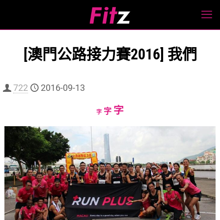
[澳門公路接力賽2016] 我們
722
2016-09-13
Increase
字
Reset
Decrease
字
字
font
font
font
size.
size.
size.