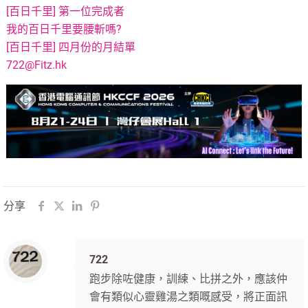
[百日千里] 第一位完成者
我的百日千里要腰斬嗎?
[百日千里] 四月份的月結單
722@Fitz.hk
分享
722
跑步除咗健康，訓練、比拼之外，應該仲
會有類似心靈雞湯之類嘅感受，將正面訊