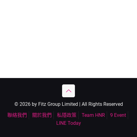
© 2026 by Fitz Group Limited | All Rights Reserved
聯絡我們
關於我們
私隱政策
Team HNR
9 Event
LINE Today