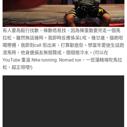
有人要為毅行找數，條數唔易找，因為條蛋散要完走一個馬
拉松，雖然無話幾時。我即時反應係呆L咗，幾廿歲，搵啲咁
嘅嘢攪，我即刻call 佢出來，打算勸退佢。想當年愛迪生話跑
渣馬時，他身邊損友無個贊成，個個撥冷水。(可以在
YouTube 重溫 Nike running: Nomad run，一班蒲精鳩吹馬拉
松，超正呀喂!)