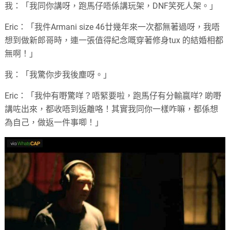
我：「我同你講呀，跑馬仔唔係講玩架，DNF笑死人架。」
Eric：「我件Armani size 46廿幾年來一次都無著過呀，我唔
想到做新郎哥時，連一張值得紀念嘅穿著修身tux 的結婚相都
無啊！」
我：「我驚你步我後塵呀。」
Eric：「我仲有嘢驚咩？唔緊要啦，跑馬仔有分輸嬴咩? 啲嘢
講咗出來，都收唔到返離咯！其實我同你一樣咋嘛，都係想
為自己，做返一件事唧！」