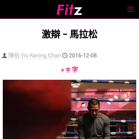
激辯 – 馬拉松
陳伯 Yiu Kwong Chan
2016-12-08
Increase
字
Reset
Decrease
字
字
font
font
font
size.
size.
size.