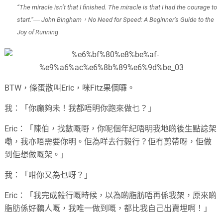
“The miracle isn’t that I finished. The miracle is that I had the courage to
start.”― John Bingham，No Need for Speed: A Beginner’s Guide to the
Joy of Running
BTW，條蛋散叫Eric，咪Fitz果個囉。
我：「你癲夠未！我都唔明你跑來做乜？」
Eric：「陳伯，找數嘅嘢，你呢個年紀唔明我地啲後生點諗架
嘞，我亦唔需要你明。佢為咩去行毅行？佢冇剪帶呀，佢做
到佢想做嘅架。」
我：「咁你又為乜呀？」
Eric：「我完成毅行嘅時候，以為啲脂肪唔再係我架，原來啲
脂肪係好黐人嘅，我唯一做到嘅，都比我自己出賣埋啊！」