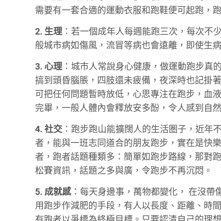
需要有一套合適的運動衣服和跑鞋便可起跑，
2. 生理
：若一個成年人每週能跑三次，每次不
般城市病如傷風，流冒等病也會遠離，即使生
3. 心理
：城市人常說身心健康，做運動跑步真
搞到頭昏腦脹，四肢還未疲備，夜深時也記掛
可把任何問題暫時放低，心思專注在跑步，血
完畢，一般人體內會釋放安多酚，令人感到自
4. 社交
：跑步跑山能擴闊人的生活圏子，近年
者，能與一班志同道合的朋友跑步，實在是快
者，跑者話題種類多：簡單如跑步路線，那對
松賽資訊，話題之多與廣，令跑步不再沉悶。
5. 成就感
：每天身邊事，萬物都變化， 在沒帶
用跑步作減肥的手段，有人以長度、距離、時
有跑者以爭標為終極目標。只要認清自己的理