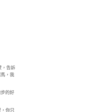
蒙，告訴
超馬，我
跑步的好
習，你只