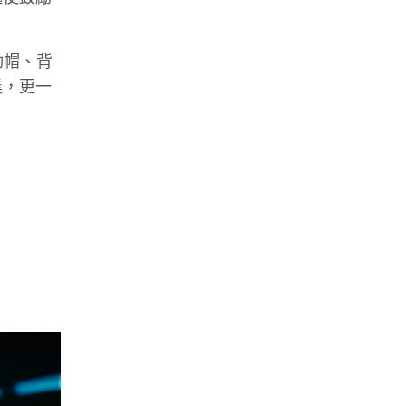
動帽、背
業，更一