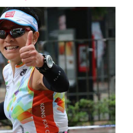
font
font
font
size.
size.
size.