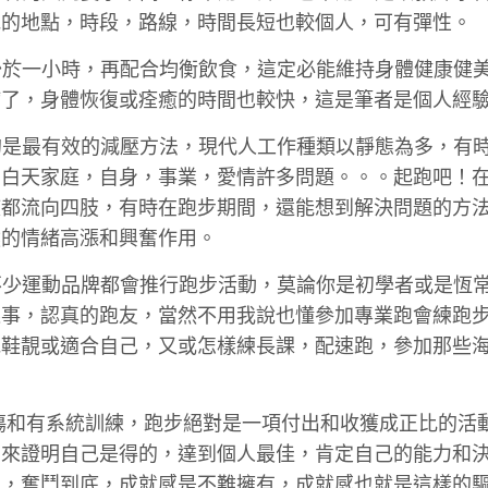
跑的地點，時段，路線，時間長短也較個人，可有彈性。
少於一小時，再配合均衡飲食，這定必能維持身體健康健
病了，身體恢復或痊癒的時間也較快，這是筆者是個人經
的是最有效的減壓方法，現代人工作種類以靜態為多，有
著白天家庭，自身，事業，愛情許多問題。。。起跑吧！
液都流向四肢，有時在跑步期間，還能想到解決問題的方
然的情緒高漲和興奮作用。
不少運動品牌都會推行跑步活動，莫論你是初學者或是恆
樂事，認真的跑友，當然不用我說也懂參加專業跑會練跑
跑鞋靚或適合自己，又或怎樣練長課，配速跑，參加那些
傷和有系統訓練，跑步絕對是一項付出和收獲成正比的活
間來證明自己是得的，達到個人最佳，肯定自己的能力和
想，奮鬥到底，成就感是不難擁有，成就感也就是這樣的