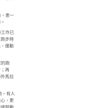
美，患一
驗。
時工作已
在跑步時
法，運動
常的跑
步；再
海外馬拉
動。有人
決心，更
驅使鼓勵