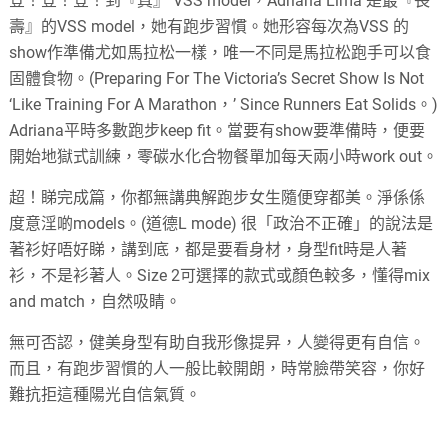
登！登！登！到『真』 VSS model，Adriana Lima 是最『長
壽』的VSS model，她有跑步習慣。她形容每次為VSS 的
show作準備尤如馬拉松一樣，唯一不同是馬拉松跑手可以食
固體食物。(Preparing For The Victoria’s Secret Show Is Not
‘Like Training For A Marathon，’ Since Runners Eat Solids。)
Adriana平時多數跑步keep fit。當要有show要準備時，便要
開始地獄式訓練，零碳水化合物餐單加每天兩小時work out。
超！睇完成篇，你都無講典解跑步女生隨便穿都美。淨係係
度意淫啲models。(道德L mode) 很「政治不正確」的說法是
著衫好唔好睇，講到底，都是要看身材，身型fit時是人著
衫，不是衫著人。Size 2可選擇的款式或顏色較多，懂得mix
and match，自然吸睛。
無可否認，健美身型有助自我形像提昇，人變得更有自信。
而且，有跑步習慣的人一般比較開朗，時常臉帶笑容，你好
難抗拒這種陽光自信氣質。