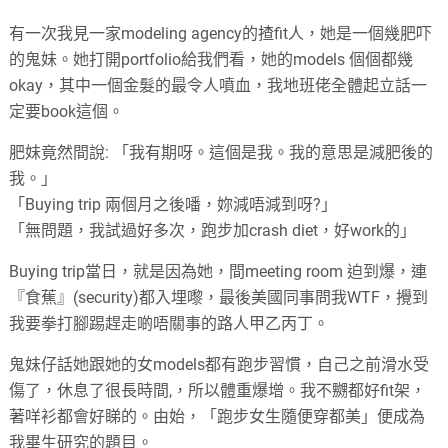
有一次我見一家modeling agency的揸fit人，她是一個幾肥吓
的鬼妹。她打開portfolio給我們看，她的models 個個都幾
okay，其中一個金髮的最令人噴血，我地班佬全體起立話一
定要book這個。
肥妹竟然間說: 「我有期呀。這個是我。我的意思是減肥後的
我。」
「Buying trip 兩個月之後噃，妳減唔減到呀?」
「無問題，我試過好多次，跑步加crash diet，好work的」
Buying trip當日，就是因為她，間meeting room 迫到爆，連
『食蕉』(security)都入埋嚟，最後美國同事問我WTF，攪到
我要拳打腳踢趕走啲唔關事的路人甲乙丙丁。
鬼妹仔話她跟她的女models都有跑步習慣，自己之前滑水受
傷了，休息了很長時間,，所以體重爆增。我不嬲都好fit架，
著咩衫都會好睇的。由始，「跑步女生隨便穿都美」便成為
我畢生研究的題目。