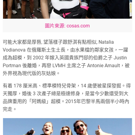
圖片來源: cosas.com
可能大家都是厚唇, 望落樣子跟舒淇有點相似, Natalia
Vodianova 在俄羅斯土生土長，由水果檔的鄰家女孩，一躍
成為超模，到 2002 年嫁入英國貴族門邸的伯爵之子 Justin
Portman 後離婚，再戀 LVMH 主席之子 Antonie Arnault，被
外界視為現代版的灰姑娘。
有着 178 厘米高、標準模特兒骨架，14 歲便被星探發掘。得
天獨厚，婚後 3 次產子總是極速修身，是當今少數還受到大
品牌重用的「阿媽級」超模。2015年巴黎半馬兩個半小時內
完走。