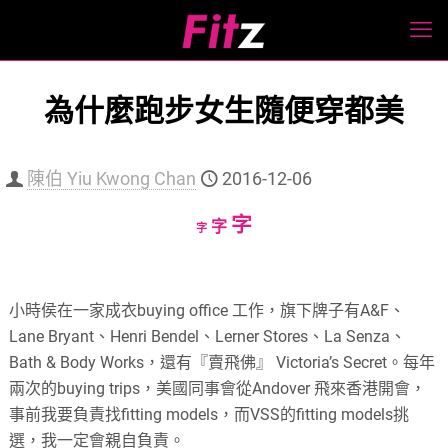
為什麼跑步女生隨便穿都美
陳伯 Yiu Kwong Chan
2016-12-06
Increase
字
Reset
Decrease
字
字
font
font
font
size.
size.
size.
小時侯在一家成衣buying office 工作，旗下牌子有A&F、
Lane Bryant、Henri Bendel、Lerner Stores、La Senza、
Bath & Body Works，還有『賣飛佛』 Victoria’s Secret。每年
兩次的buying trips，美國同事會從Andover 飛來香港開會，
事前我要負責找fitting models，而VSS的fitting models挑
選，我一定會親自負責。