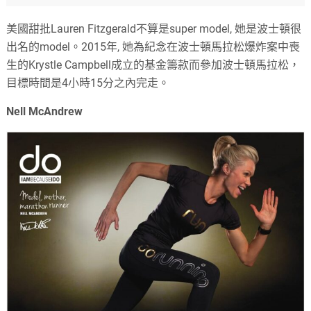
美國甜批Lauren Fitzgerald不算是super model, 她是波士頓很
出名的model。2015年, 她為紀念在波士頓馬拉松爆炸案中喪
生的Krystle Campbell成立的基金籌款而參加波士頓馬拉松，
目標時間是4小時15分之內完走。
Nell McAndrew