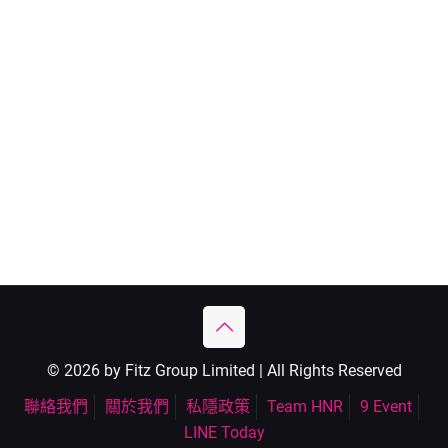
© 2026 by Fitz Group Limited | All Rights Reserved
聯絡我們
關於我們
私隱政策
Team HNR
9 Event
LINE Today