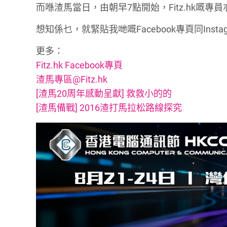
而喺渣馬當日，由朝早7點開始，Fitz.hk嘅
想知係乜，就緊貼我哋嘅Facebook專頁同Ins
更多：
Fitz.hk Facebook專頁
渣馬專區@Fitz.hk
[渣馬20周年感動呈獻] 救救小的的
[渣馬備戰] 2016渣打馬拉松路線探究