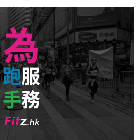
font
font
font
size.
size.
size.