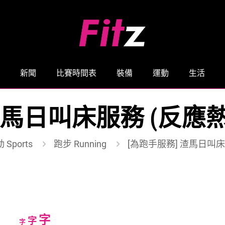
新聞
比賽時間表
裝備
運動
生活
渣馬日叫床服務 (反應
 Sports
跑步 Running
[為跑手服務] 渣馬日叫床
Increase
字
Reset
Decrease
字
字