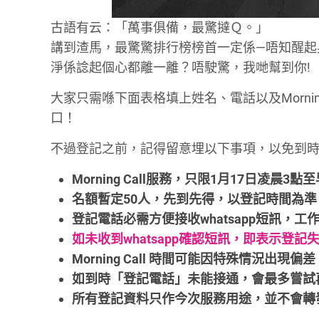
古語有云：「萬事俱備，最驚撻Ｑ。」
講到渣馬，最驚驚排行榜榜首一定係—唔知醒起
淨係諗起個心都離一離？唔駛驚，我哋幫到你!
大家只需喺下面表格填上姓名、電話以及Morning
口！
不過登記之前，記得留意埋以下事項，以免到時
Morning Call服務，只限1月17日凌晨3點
名額暫定50人，先到先得，以登記時間為準
登記電話必需方便接收whatsapp短訊，工
如未收到whatsapp確認短訊，即表示登記
Morning Call 時間可能因特殊情況
如到時「登記電話」未能接通，會最多嘗試
所有登記資料只作今次服務用途，並不會轉