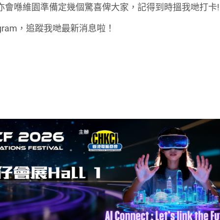
專員亦會喺維園準備定幾個驚喜俾大家，記得到時搵我哋打卡!
tagram，追蹤我哋最新消息啦！