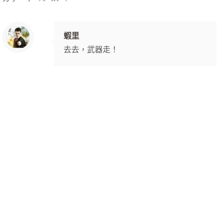
蝦里
去去，武器走！