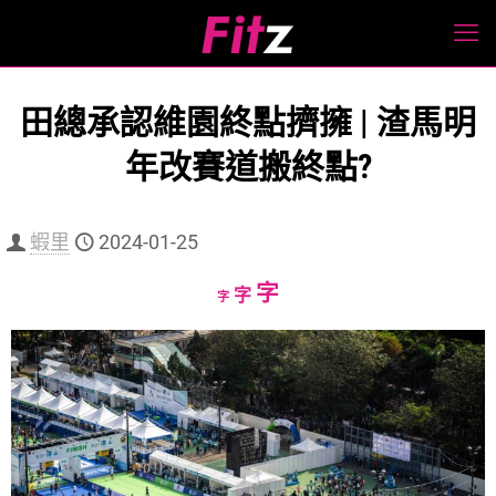
田總承認維園終點擠擁 | 渣馬明
年改賽道搬終點?
蝦里
2024-01-25
Increase
字
Reset
Decrease
字
字
font
font
font
size.
size.
size.