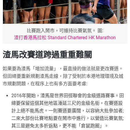
比賽跑入鬧市，可維持比賽氣氛。 圖:
渣打香港馬拉松 Standard Chartered HK Marathon
渣馬改賽道跨過重重難關
如果要為渣馬「增加流量」，最直接的做法就是更改賽道。
但田總要重新規劃渣馬走線，除了受制於本港地理環境及城
市規劃問題，在程序上也有多方面要考慮:
2016年開始，渣馬是世界田徑聯會的金級道路賽事。田
總要保留這個其他地區涶延三尺的金級名銜，在賽道設
計上絕不能馬虎。一則賽道要廣闊，以容納大批參加者;
二來大部份比賽地點要在鬧市中進行，以營造比賽氣氛;
其三是避免太多折返點，更不能「倉鼠跑圈」。