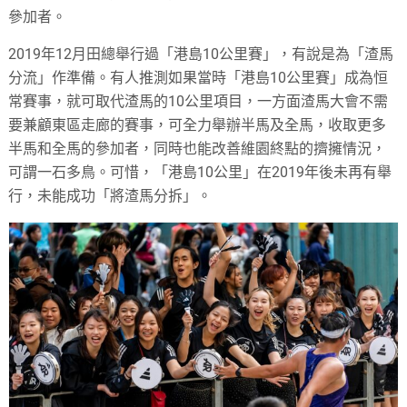
參加者。
2019年12月田總舉行過「港島10公里賽」，有說是為「渣馬
分流」作準備。有人推測如果當時「港島10公里賽」成為恒
常賽事，就可取代渣馬的10公里項目，一方面渣馬大會不需
要兼顧東區走廊的賽事，可全力舉辦半馬及全馬，收取更多
半馬和全馬的參加者，同時也能改善維園終點的擠擁情況，
可謂一石多鳥。可惜，「港島10公里」在2019年後未再有舉
行，未能成功「將渣馬分拆」。