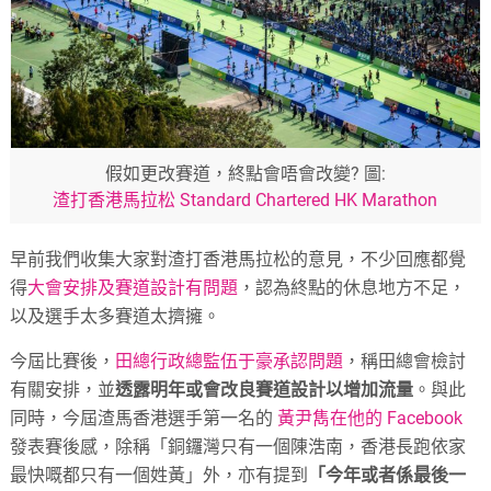
假如更改賽道，終點會唔會改變? 圖:
渣打香港馬拉松 Standard Chartered HK Marathon
早前我們收集大家對渣打香港馬拉松的意見，不少回應都覺
得
大會安排及賽道設計有問題
，認為終點的休息地方不足，
以及選手太多賽道太擠擁。
今屆比賽後，
田總行政總監伍于豪承認問題
，稱田總會檢討
有關安排，並
透露明年或會改良賽道設計以增加流量
。與此
同時，今屆渣馬香港選手第一名的
黃尹雋在他的 Facebook
發表賽後感，除稱「銅鑼灣只有一個陳浩南，香港長跑依家
最快嘅都只有一個姓黃」外，亦有提到
「今年或者係最後一