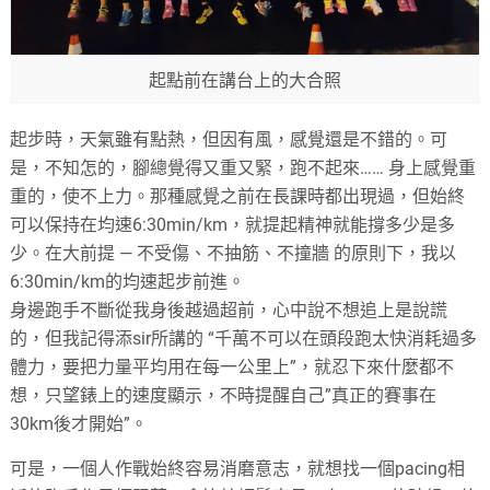
起點前在講台上的大合照
起步時，天氣雖有點熱，但因有風，感覺還是不錯的。可
是，不知怎的，腳總覺得又重又緊，跑不起來…… 身上感覺重
重的，使不上力。那種感覺之前在長課時都出現過，但始終
可以保持在均速6:30min/km，就提起精神就能撐多少是多
少。在大前提 — 不受傷、不抽筋、不撞牆 的原則下，我以
6:30min/km的均速起步前進。
身邊跑手不斷從我身後越過超前，心中說不想追上是說謊
的，但我記得添sir所講的 “千萬不可以在頭段跑太快消耗過多
體力，要把力量平均用在每一公里上”，就忍下來什麼都不
想，只望錶上的速度顯示，不時提醒自己”真正的賽事在
30km後才開始”。
可是，一個人作戰始終容易消磨意志，就想找一個pacing相