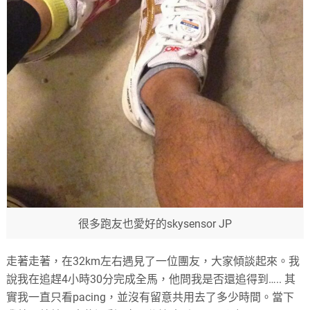
很多跑友也愛好的skysensor JP
走著走著，在32km左右遇見了一位團友，大家傾談起來。我
說我在追趕4小時30分完成全馬，他問我是否還追得到….. 其
實我一直只看pacing，並沒有留意共用去了多少時間。當下