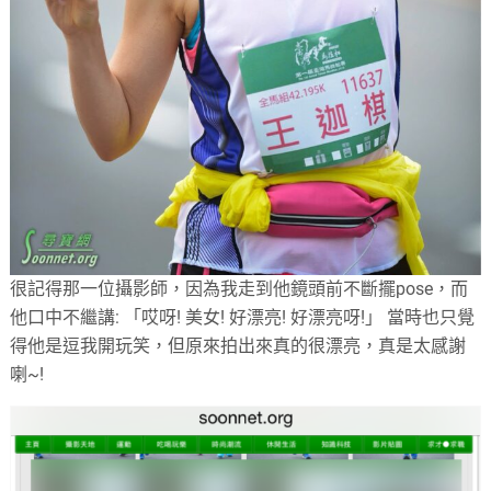
很記得那一位攝影師，因為我走到他鏡頭前不斷擺pose，而
他口中不繼講: 「哎呀! 美女! 好漂亮! 好漂亮呀!」 當時也只覺
得他是逗我開玩笑，但原來拍出來真的很漂亮，真是太感謝
喇~!