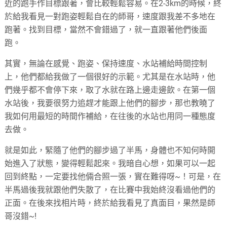
近的跑手作目標跟著，會比較輕鬆容易。在2-3km的時候，終
於給我看見一對跑姿輕鬆自在的師哥，速度跟我差不多地在
跑著。找到目標，當然不會錯過了，就一直跟著他們後面
跑。
其實，無論在感覺、跑姿、保持速度、水站補給時間控制
上，他們都給我做了一個很好的示範。尤其是在水站時，他
們幾乎都不會停下來，取了水就在路上邊走邊飲。在第一個
水站後，我要很努力追趕才能跟上他們的腳步，那也教曉了
我如何用最短的時間作補給，在往後的水站也用同一種態度
去做。
就是如此，緊隨了他們的腳步過了半馬，身體也不知何時開
始進入了狀態，變得輕鬆起來。我暗自心想，如果可以一起
回到終點，一定要找他倆合照一張，實在難得呀~！可是，在
半馬過後我就跟他們失散了，在比賽中我始終沒看過他們的
正面。在後來找相片時，終於給我看見了真面目，果然是師
哥沒錯~!