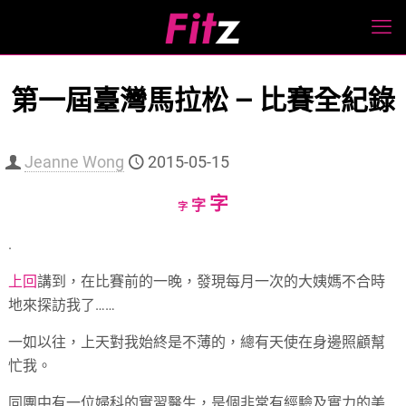
第一屆臺灣馬拉松 — 比賽全紀錄
Jeanne Wong
2015-05-15
Increase
字
Reset
Decrease
字
字
font
font
font
.
size.
size.
size.
上回
講到，在比賽前的一晚，發現每月一次的大姨媽不合時
地來探訪我了……
一如以往，上天對我始終是不薄的，總有天使在身邊照顧幫
忙我。
同團中有一位婦科的實習醫生，是個非常有經驗及實力的美