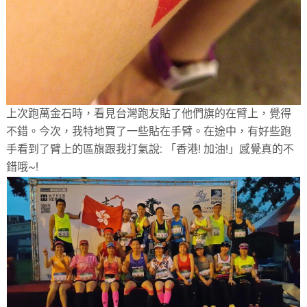
上次跑萬金石時，看見台灣跑友貼了他們旗的在臂上，覺得
不錯。今次，我特地買了一些貼在手臂。在途中，有好些跑
手看到了臂上的區旗跟我打氣說: 「香港! 加油!」感覺真的不
錯哦~!