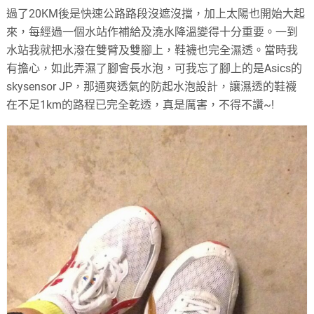
過了20KM後是快速公路路段沒遮沒擋，加上太陽也開始大起
來，每經過一個水站作補給及澆水降溫變得十分重要。一到
水站我就把水潑在雙臂及雙腳上，鞋襪也完全濕透。當時我
有擔心，如此弄濕了腳會長水泡，可我忘了腳上的是Asics的
skysensor JP，那通爽透氣的防起水泡設計，讓濕透的鞋襪
在不足1km的路程已完全乾透，真是厲害，不得不讚~!