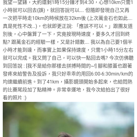
我望一望錶，大約還剩1時15分鐘才到4:30，心想10km只需1
小時就可以回去(誤)，就回答說可以…. 但隨即發現自己又再
一次把平時走10km的時候放在32km後 (上次萬金石也如此….
真是死性不改…)，也就即更正說: 「應該不可以。」跟團友道
別後，心中盤算了一下，究竟按現時速度，要多久才回到終
點? 跟萬金石的經驗一樣，又是計錯數…. 我以為自己要1個半
小時才能到達，而事實上如果保持速度，只需1小時15分左右
就可以完成。我又問了自己，可以快一點回去嗎? 今次仿佛聽
到回答說 : [我不是給你那樣去拼搏時間的~!] 腳和膝蓋也跟著
發疼來給警告及投訴，我只好乖乖的用回6:00-6:30min/km的
均速繼續前進。到了41km，攝影鏡頭開始多起來，也給悶熱
的比賽尾段加了點精神。非常幸運地，我今次給拍出了很好
看的照片 :)