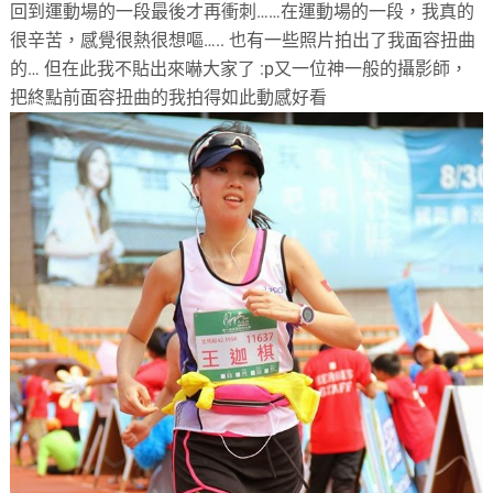
回到運動場的一段最後才再衝刺……在運動場的一段，我真的
很辛苦，感覺很熱很想嘔….. 也有一些照片拍出了我面容扭曲
的… 但在此我不貼出來嚇大家了 :p又一位神一般的攝影師，
把終點前面容扭曲的我拍得如此動感好看