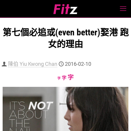
第七個必追或(even better)娶港 跑
女的理由
陳伯 Yiu Kwong Chan
2016-02-10
Increase
字
Reset
Decrease
字
字
font
font
font
size.
size.
size.