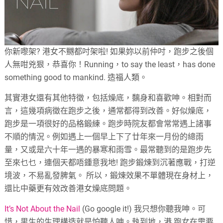
你新嚟架
?
港女不嬲都吋架啦
!
如果妳以前仲吋，跑步之後個
人無咁兇狠，恭喜你！
Running
，
to say the least
，
has done
something good to mankind.
造福人類。
其實港女還有其他特徵，包括燥底，黐身和喜歡呻。相對而
言，這幾項病徵在跑步之後，通常都得到改善。好似燥底，
跑步是一項很好的品格鍛練。跑步時院友都會常常遇上諸事
不順的情況。例如遇上一個早上下了廿年來一月份的總雨
量，又或是六十年一遇的暴寒和雨雪。最常聽到的是跑步先
至來乜乜，連個天都唔鍾意我地
!
跑步鍛煉到沉著應戰，打逆
境波，不易亂發脾氣。
所以，鍛煉效果不單體現在身材上，
還比中藥更有效改善港女燥底問題。
It’s Not About the Nail
(Go google it!)
我只想你聽我呻。可
惜，男生的生理構造就是怕聽人呻。執到地，港
跑女在需要