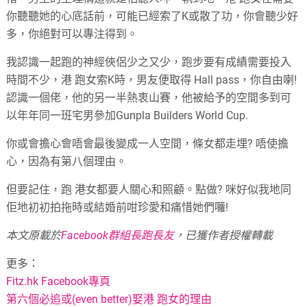
你聽聽她的心底話前，可能已經索了
K
或散了功，你會聽少好
多，你絕對可以專注得到。
我認識一起跑的神經俠侶少之又少，跑步要有成績需要投入
時間不少，港
跑女索
K
時，男友便取得
Hall pass
，你自由喇
!
認識一個佬，他的另一半熱衷山賽，他被給予的空間多到可
以年年同一班宅男參加
Gunpla Builders World Cup.
你或會擔心會唔會最後變成一人空間，條女都走埋
?
唔使擔
心，因為有第八個理由。
但要記住，跑
港女都要人關心和照顧。點做
?
咪好似我地同
佢地初初拍拖時或結婚前咁珍愛和痛惜她們囖
!
本文原載於
Facebook群組長跑長友
，已獲作者授權轉載
更多：
Fitz.hk Facebook專頁
第六個必追或(even better)娶港 跑女的理由