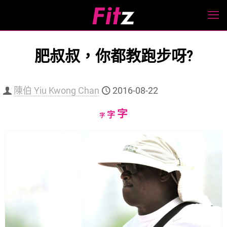
肥叔叔，你都教跑步呀?
陳伯 Yiu Kwong Chan
2016-08-22
Increase
字
Reset
Decrease
字
字
font
font
font
size.
size.
size.