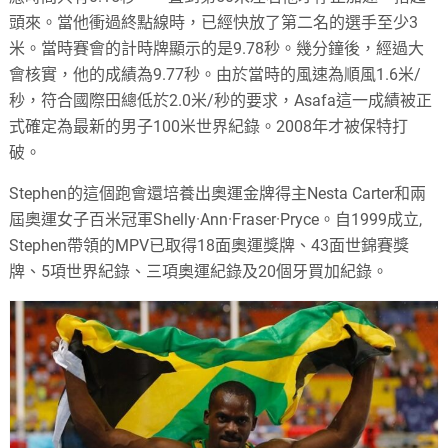
頭來。當他衝過終點線時，已經快放了第二名的選手至少3
米。當時賽會的計時牌顯示的是9.78秒。幾分鐘後，經過大
會核實，他的成績為9.77秒。由於當時的風速為順風1.6米/
秒，符合國際田總低於2.0米/秒的要求，Asafa這一成績被正
式確定為最新的男子100米世界紀錄。2008年才被保特打
破。
Stephen的這個跑會還培養出奧運金牌得主Nesta Carter和兩
屆奧運女子百米冠軍Shelly·Ann·Fraser·Pryce。自1999成立,
Stephen帶領的MPV已取得18面奧運獎牌、43面世錦賽獎
牌、5項世界紀錄、三項奧運紀錄及20個牙買加紀錄。