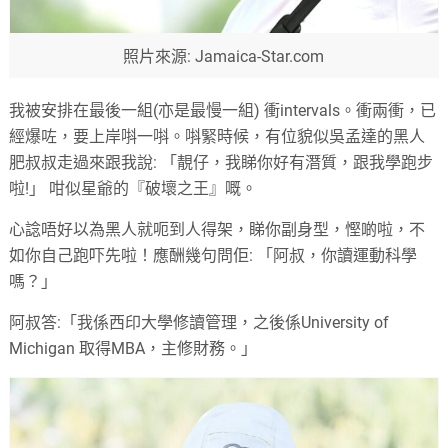
照片來源: Jamaica-Star.com
我被安排在最後一組(亦是最慢一組) 衝intervals。衝兩衝，已
經爆咗，要上岸唞一唞。唞緊時候，有位貌似吳孟達的黑人
肥叔叔走過來跟我說: 「靚仔，我睇你好有潛質，跟我學跑步
啦!」 咁似星爺的『破壞之王』嘅。
心諗唔好以為黑人就呃到人得架，睇你副身型，慳啲啦，不
如你自己跑吓先啦！應酬幾句問佢: 「阿叔，你讀運動科學
嗎？」
阿叔答:「我係西印大學修讀管理，之後係University of
Michigan 取得MBA，主修財務。」