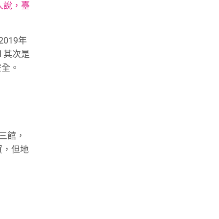
人說，臺
019年
 其次是
安全。
三館，
貿，但地