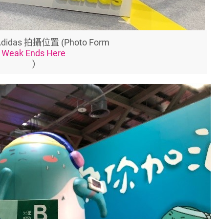
idas 拍攝位置 (Photo Form
Weak Ends Here
)