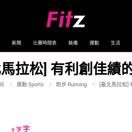
新聞
比賽時間表
裝備
運動
生活
北馬拉松] 有利創佳績
訊
運動 Sports
跑步 Running
[臺北馬拉松]
Increase
字
Reset
Decrease
字
字