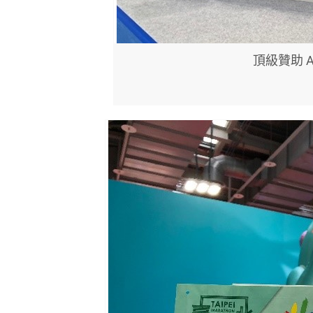
頂級贊助 Ad