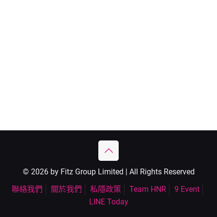
© 2026 by Fitz Group Limited | All Rights Reserved
聯絡我們
關於我們
私隱政策
Team HNR
9 Event
LINE Today