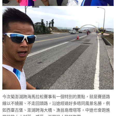
今次菊澎湖跨海馬拉松賽事有一個特別的賣點，就是賽道路
線以不繞圈、不走回頭路，沿途經過好多唔同風景名勝，例
如西臺古堡、澎湖跨海大橋、漁翁島燈塔等，中途也會跑進