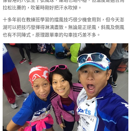
像香港的八號至十號風球，連站也站不穩，但溫度是適合馬
拉松比賽的，吹著時剛好把汗水吹掉。
十多年前在教練班學習的擋風技巧很少機會用到，但今天澎
湖可以把技巧發揮得淋漓盡致。無論是正逆風，斜風及側風
也有不同陣式，原理跟單車的勾車技巧差不多。