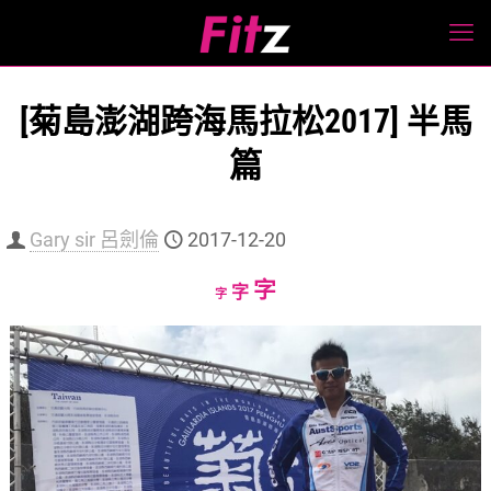
[菊島澎湖跨海馬拉松2017] 半馬
篇
Gary sir 呂劍倫
2017-12-20
Increase
字
Reset
Decrease
字
字
font
font
font
size.
size.
size.