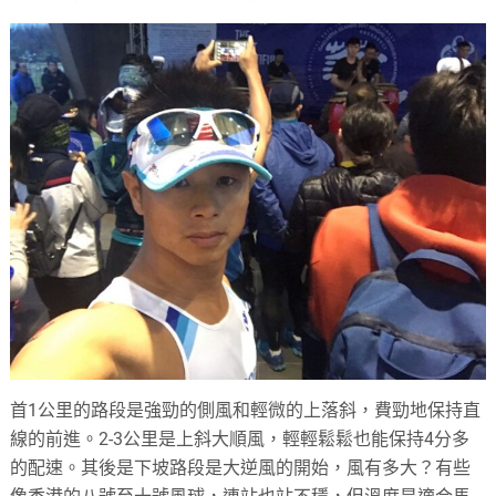
首1公里的路段是強勁的側風和輕微的上落斜，費勁地保持直
線的前進。2-3公里是上斜大順風，輕輕鬆鬆也能保持4分多
的配速。其後是下坡路段是大逆風的開始，風有多大？有些