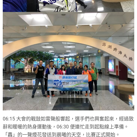
06:15 大會的戰鼓如雷聲般響起，選手們也興奮起來，經過致
辭和䁔暖的熱身運動後，06:30 便連忙走到起點線上準備。
「轟」的一聲煙花發送到晨曦的天空，比賽正式開始。