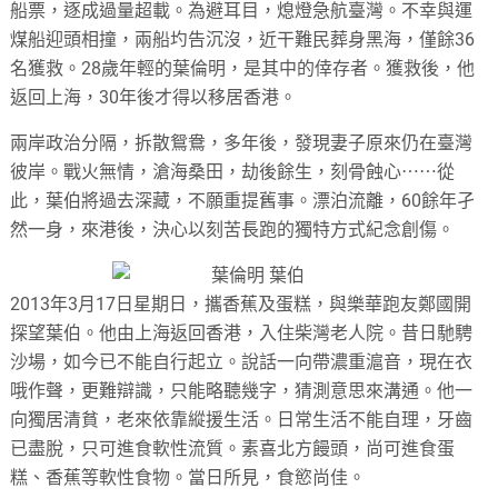
船票，逐成過量超載。為避耳目，熄燈急航臺灣。不幸與運
煤船迎頭相撞，兩船圴告沉沒，近干難民葬身黑海，僅餘36
名獲救。28歲年輕的葉倫明，是其中的倖存者。獲救後，他
返回上海，30年後才得以移居香港。
兩岸政治分隔，拆散鴛鴦，多年後，發現妻子原來仍在臺灣
彼岸。戰火無情，滄海桑田，劫後餘生，刻骨蝕心⋯⋯從
此，葉伯將過去深藏，不願重提舊事。漂泊流離，60餘年孑
然一身，來港後，決心以刻苦長跑的獨特方式紀念創傷。
2013年3月17日星期日，攜香蕉及蛋糕，與樂華跑友鄭國開
探望葉伯。他由上海返回香港，入住柴灣老人院。昔日馳騁
沙場，如今已不能自行起立。說話一向帶濃重滬音，現在衣
哦作聲，更難辯識，只能略聽幾字，猜測意思來溝通。他一
向獨居清貧，老來依靠縱援生活。日常生活不能自理，牙齒
已盡脫，只可進食軟性流質。素喜北方饅頭，尚可進食蛋
糕、香蕉等軟性食物。當日所見，食慾尚佳。