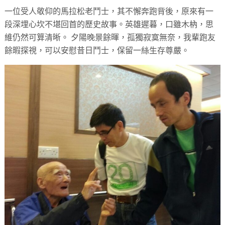
一位受人敬仰的馬拉松老鬥士，其不懈奔跑背後，原來有一
段深埋心坎不堪回首的歷史故事。英雄遲暮，口雖木枘，思
維仍然可算清晰。 夕陽晚景餘暉，孤獨寂寞無奈，我輩跑友
餘暇探視，可以安慰昔日鬥士，保留一絲生存尊嚴。