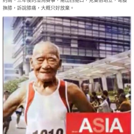
約兩、三年後的渣馬賽事，甫出西隧口，見葉伯站立，彎腰
撫膝，訴說膝痛，大概只好放棄。