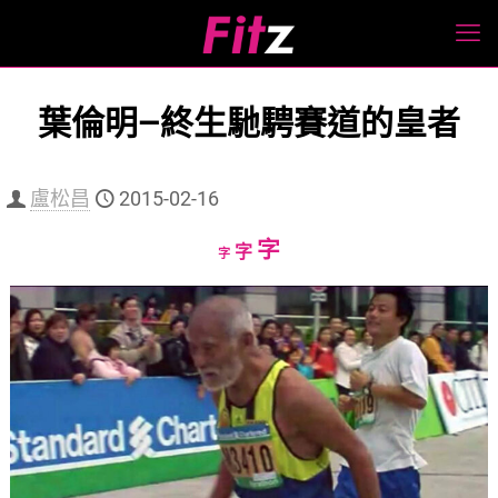
葉倫明—終生馳騁賽道的皇者
盧松昌
2015-02-16
Increase
字
Reset
Decrease
字
字
font
font
font
size.
size.
size.