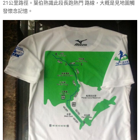
21公里路徑。葉伯熟識此段長跑熱門 路線，大概是見地圖觸
發懷念記憶。