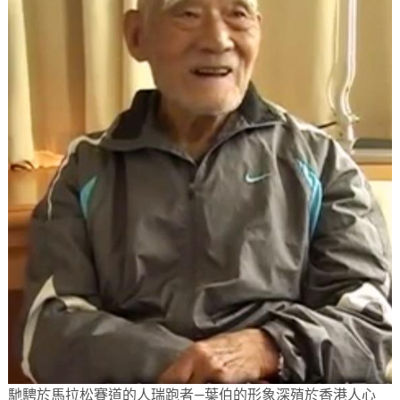
馳騁於馬拉松賽道的人瑞跑者—葉伯的形象深殖於香港人心