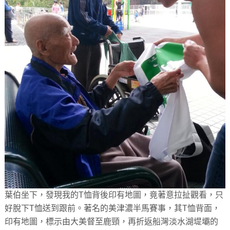
葉伯坐下，發現我的T恤背後印有地圖，竟著意拉扯觀看，只
好脫下T恤送到跟前。著名的美津濃半馬賽事，其T恤背面，
印有地圖，標示由大美督至鹿頸，再折返船灣淡水湖堤壩的