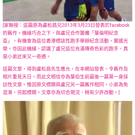
[
家聯
按：這篇原為盧松昌兄2013年3月23日發表於facebook
的舊作。機緣巧合之下，與盧兄合作籌備「
葉倫明紀念
盃
」，有機會為這位香港標誌性跑手舉辦紀念活動，實感光
榮。亦因此機緣，認識了盧兄這位充滿傳奇色彩的跑手，真
是小弟近來又一奇遇。
這篇文章，得到盧松昌先生應允，在本網站發表，令舊作及
相片重見天日。而此文相信亦為葉伯生前最後一篇第一身採
訪性文章。惟因原文標題與盧兄另一篇舊作相同，小弟為免
混淆，另起標題。文章亦為切合現況，稍有少許改動。]