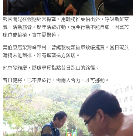
鄭國開兄在假期經常探望，用輪椅推葉伯出外，呼吸新鮮空
氣，活動筋骨。歷年活躍好動，現今行動不能自如，困窘於
床位或輪椅，實在憂鬱難。
葉伯原居柴灣峰華村，曾縫製枕頭被單蚊帳擺買。當日礙於
輪椅未能到達，唯有遙望遠方舊居。
他忽發雅慶，隨處尋覓指點昔日跑山的路徑。
昔日健將，已不良於行，需兩人合力，才可挪動。