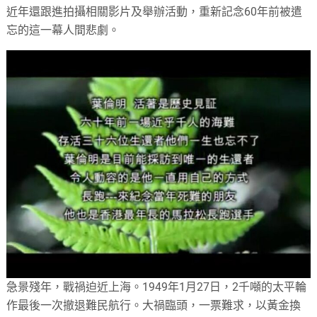
近年還跟進拍攝相關影片及舉辦活動，重新記念60年前被遣
忘的這一幕人間悲劇。
急景殘年，戰禍迫近上海。1949年1月27日，2千噸的太平輪
作最後一次撤退難民航行。大禍臨頭，一票難求，以黃金換