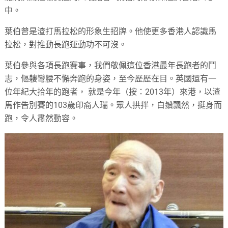
中。
葉伯曾是渣打馬拉松的形象生招牌。他使更多香港人認識馬
拉松，對推動長跑運動功不可沒。
葉伯參與各項長跑賽事，我們敬佩這位香港最年長跑者的鬥
志，傴軁彎腰不懈奔跑的身姿，至今歷歷在目。英國還有一
位年紀大拾年的跑者， 就是今年（按：2013年）來港，以渣
馬作告別賽的103歲印裔人瑞。眾人拱拌，白鬚飄然，挺身而
跑，令人肅然動容。