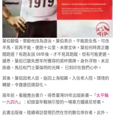
葉伯腳傷，曾勸他改為游泳。葉伯表示，不能跑全馬，可改
半馬，若再不能，便跑十公里，未曾言休。葉伯何時真正離
開跑道？有跑友說 08年後，才不見其跑蹤，但有可能更遲。
據悉，葉伯已散失歷年所獲得的奨杯獎牌。身外浮物，未足
掛齒，馬拉松鬥士葉倫明的光輝， 已刻印在我們心中。
其後，葉伯因老人症，返回上海祖籍，入住老人院，環境的
轉變，令健康迅速惡化。
兩年前，看龍應台書介，得悉臺灣09年出版新書—「
太平輪
一九四九
」：紀錄當年戰禍引發的一場東方鐵達尼慘案。
此書出版後，陸續尋訪發現仍然在世的數位倖存者。此外，