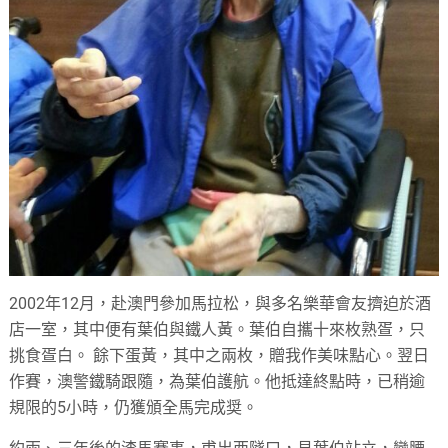
2002年12月，赴澳門參加馬拉松，與多名樂華會友擠迫於酒
店一室，其中便有葉伯與鐵人黃。葉伯自攜十來枚熟疍，只
挑食疍白。 餘下蛋黃，其中之兩枚，贈我作美味點心。翌日
作賽，澳警鐵騎跟隨，為葉伯護航。他抵達終點時，已稍逾
規限的5小時，仍獲頒全馬完成奨。