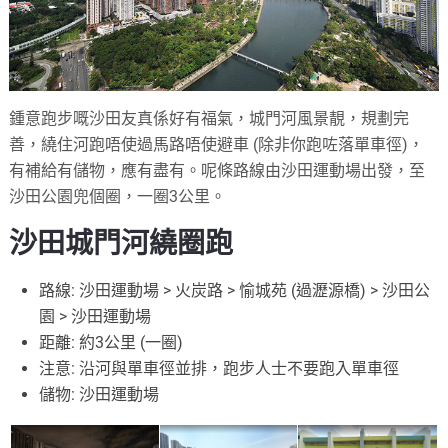
鍾意跑步嘅沙田友真係好有福氣，城門河風景靚，規劃完
善，繞住河跑唔使過馬路唔使避車 (除非你跑咗落單車徑)，
有補給有儲物，應有盡有。呢條路線由沙田運動場出發，至
沙田公園兜個圈，一圈3公里。
沙田城門河繞圈跑
路線: 沙田運動場 > 火炭路 > 愉城苑 (過瀝源橋) > 沙田公
園 > 沙田運動場
距離: 約3公里 (一圈)
注意: 沿河與單車徑並排，跑步人士不要跑入單車徑
儲物: 沙田運動場