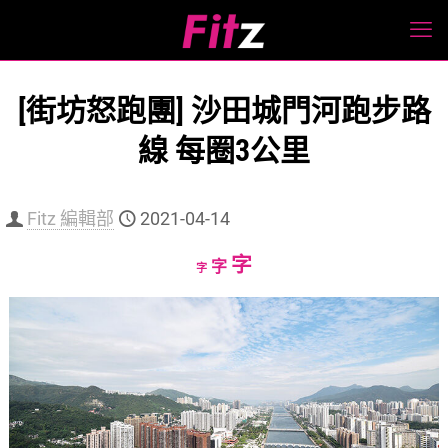
[街坊怒跑團] 沙田城門河跑步路
線 每圈3公里
Fitz 編輯部
2021-04-14
Increase
字
Reset
Decrease
字
字
font
font
font
size.
size.
size.