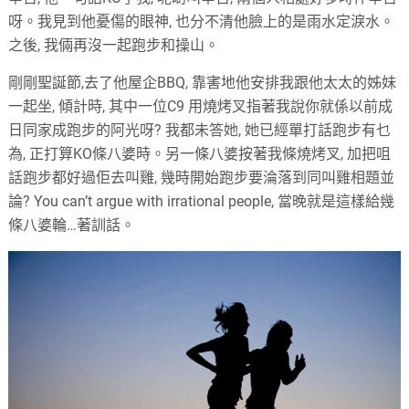
呀。我見到他憂傷的眼神, 也分不清他臉上的是雨水定淚水。
之後, 我倆再沒一起跑步和操山。
剛剛聖誕節,去了他屋企BBQ, 靠害地他安排我跟他太太的姊妹
一起坐, 傾計時, 其中一位C9 用燒烤叉指著我說你就係以前成
日同家成跑步的阿光呀? 我都未答她, 她已經單打話跑步有乜
為, 正打算KO條八婆時。另一條八婆按著我條燒烤叉, 加把咀
話跑步都好過佢去叫雞, 幾時開始跑步要淪落到同叫雞相題並
論? You can’t argue with irrational people, 當晚就是這樣給幾
條八婆輪…著訓話。