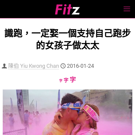
識跑，一定娶一個支持自己跑步
的女孩子做太太
陳伯 Yiu Kwong Chan
2016-01-24
Increase
字
Reset
Decrease
字
字
font
font
font
size.
size.
size.