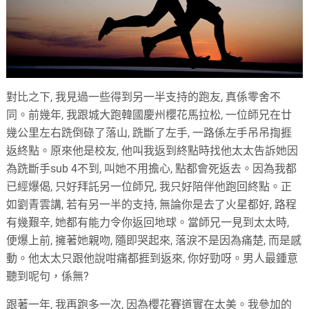
對比之下, 我見過一些得到另一半支持的跑友, 真係零舍不
同。前幾年, 我跟城大跑韓國慶州櫻花馬拉松, 一位師兄在廿
幾公里左右跣倒碌了落山, 跣斷了左手, 一路係左手吊吊揈捱
返終點。原來他是校友, 他叫我返到終點時找他太太告訴她因
為跣斷手sub 4不到, 叫她不用擔心, 點都會死返去。因為我都
已經爆偈, 只好拜託另一位師兄, 我只好陪伴他跑回終點。正
如劉青雲講, 若有另一半的支持, 無論你是去了火星都好, 路程
有幾艱辛, 她都有能力令你返回地球。當師兄一見到太太時,
便爆上前, 擁著她親吻, 隨即哭起來, 落淚不是因為痛楚, 而是感
動。他太太只跟他說咁痛都捱到返來, 你好勁呀。男人最鍾意
聽到呢句，係無?
跟著一年, 我再跑多一次, 因為櫻花賽道實在太美。我參加的