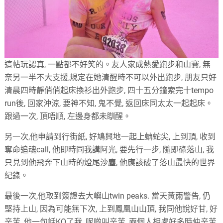
這帖玩認真, 一點都不好笑的。友人家成熱愛跑步和山賽, 無
奈另一半不大支援,規定在她清醒時不可以外出跑步, 朋友只好
清晨四時靜俏俏起床換衫出外跑步, 四十五分鐘索完十tempo
run後, 回家沖涼, 要神不知, 鬼不覺, 返回床同太太一起起床。
跟過一次, 頂唔順, 左邊身都未瞓醒。
另一次,他申請到行街紙, 好鳩興地一起上蚺蛇尖, 上到頂, 收到
奪命追魂call, 他即時同我講阿光, 要先行一步, 隨即碌落山, 我
只見到他飛奔下山時的燈尾沙塵, 他應該破了落山最快的世界
紀錄。
最後一次,他取到簽證去大嶼山twin peaks. 當天黃雨警告, 仍
堅持上山, 因為可能無下次, 上到鳳凰山山頂, 我同他說好甘, 好
辛苦, 他一句話KO了我, 呢啲叫辛苦, 兩個人相處好多時仲辛苦