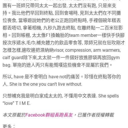
團有一班師兄帶同太太一起出發, 太太們沒有跑, 只是來支
持。我比他們早回到終點, 回到會場時, 見到太太們在不同攤
位喪食, 當導遊說她們的老公正跑回終點時, 手裡個碗年糕丟
都丟唔切, 拿著相機, 九秒九跑去終點, 在離終點一二百米狂影
相。回到帳棚, 太太像F1換輪胎的team member一樣快手快腳
按次序遞水,毛巾,補充體力的飲品零食等, 眾師兄就在狂吹剛才
怎樣怎樣,邊吹邊把濕納納visor, compression, arm warmers,
calf guard除下來,太太就一件一件摺好放進膠袋再放回gym
bag. 單拖的途人丙只有能慨嘆這些機會不是屬於我們。
所以, have 是不會明白 have not的痛苦。珍惜在終點等你的
人. She is the one you can’t live without.
只想補充我是明白家成太太的, 不懂用中文表達. She spells
“love” T I M E.
本文原載於
Facebook群組長跑長友
，已獲作者授權轉載
更多：