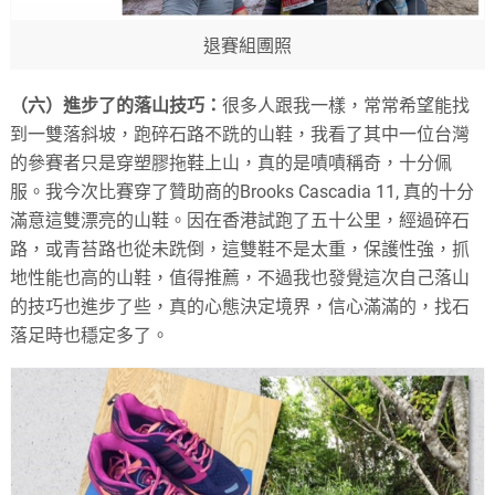
退賽組圑照
（六）進步了的落山技巧：
很多人跟我一樣，常常希望能找
到一雙落斜坡，跑碎石路不跣的山鞋，我看了其中一位台灣
的參賽者只是穿塑膠拖鞋上山，真的是嘖嘖稱奇，十分佩
服。我今次比賽穿了贊助商的Brooks Cascadia 11, 真的十分
滿意這雙漂亮的山鞋。因在香港試跑了五十公里，經過碎石
路，或青苔路也從未跣倒，這雙鞋不是太重，保護性強，抓
地性能也高的山鞋，值得推薦，不過我也發覺這次自己落山
的技巧也進步了些，真的心態決定境界，信心滿滿的，找石
落足時也穩定多了。