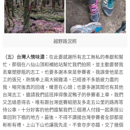
越野路況照
（五）台灣人情味濃：
在此要感謝所有志工無私的奉獻和幫
忙，那個在八仙山頂和補給站幫忙我們拍照，並主動要替我
丟棄塑膠瓶的志工，也要多謝本來是參賽者，我誤會他是志
工的張兄，熱情奉上兩大碗雞湯。已經差不多筋疲力盡的
我，喝完後真的回魂，暖意在心頭；也要多謝其間也有其他
台灣志工，邀請我們這班摔得像泥鴨子的參賽者上車，我們
又怎過意得去，唯有跟台灣退賽組朋友多走五公里的路再等
待公車，十分好客的他們還幫我們三個港人付錢一起乘搭公
車回到下榻的地方。最後，不得不讚揚台灣參賽者全部都是
彬彬有禮，上山下山也讓我先走，不會亦步亦趨，交了幾個