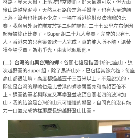
林路，參天大樹，上落坡非常陡峭，好天氣還可以，但大雨
後山路越見泥濘，天然巨石路段需落手攀爬，也有大量游繩
上落，筆者也摔到不少次。一場在香港絶對沒法體驗的比
賽，我與另外兩位隊友於第二個補給站, 二十七公里左右便因
超時被終止比賽了。Super 組二十九人參賽，完成的只有七
人，香港來的只有梁景欣一人完成，真的能人所不能，還榮
獲全場季軍，為港爭光，由衷地佩服他。
(二）台灣的山與台灣的蟬。
谷關七雄是指圖中的七座山，這
次越野賽的Super 組，除了馬崙山外，已包括其餘六雄。每座
高山都很陡峭，高度都過越壹千三百米以上，不是說笑的，
即使是台灣的蟬鳴也是比香港的蟬鳴聲響亮和高頻百倍不
止。退賽後筆者與隊友又再攀登並攻頂谷關老四的波津加
山，我的結論是台灣的山只可慢慢的攀登，自問真的沒有能
力一口氣完成這樣那麼長途越野登山比賽。