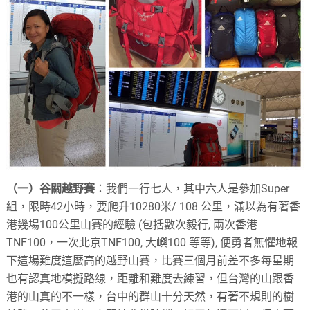
（一）谷關越野賽
：我們一行七人，其中六人是參加Super
組，限時42小時，要爬升10280米/ 108 公里，滿以為有著香
港幾場100公里山賽的經驗 (包括數次毅行, 兩次香港
TNF100，一次北京TNF100, 大嶼100 等等), 便勇者無懼地報
下這場難度這麼高的越野山賽，比賽三個月前差不多每星期
也有認真地模擬路缐，距離和難度去練習，但台灣的山跟香
港的山真的不一樣，台中的群山十分天然，有著不規則的樹