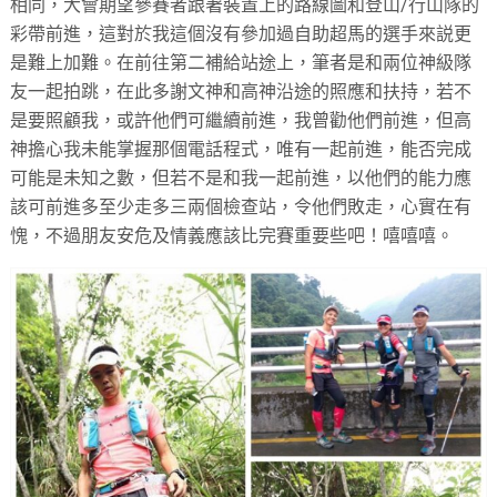
相同，大會期望參賽者跟著裝置上的路線圖和登山/行山隊的
彩帶前進，這對於我這個沒有參加過自助超馬的選手來説更
是難上加難。在前往第二補給站途上，筆者是和兩位神級隊
友一起拍跳，在此多謝文神和高神沿途的照應和扶持，若不
是要照顧我，或許他們可繼續前進，我曾勸他們前進，但高
神擔心我未能掌握那個電話程式，唯有一起前進，能否完成
可能是未知之數，但若不是和我一起前進，以他們的能力應
該可前進多至少走多三兩個檢查站，令他們敗走，心實在有
愧，不過朋友安危及情義應該比完賽重要些吧！嘻嘻嘻。