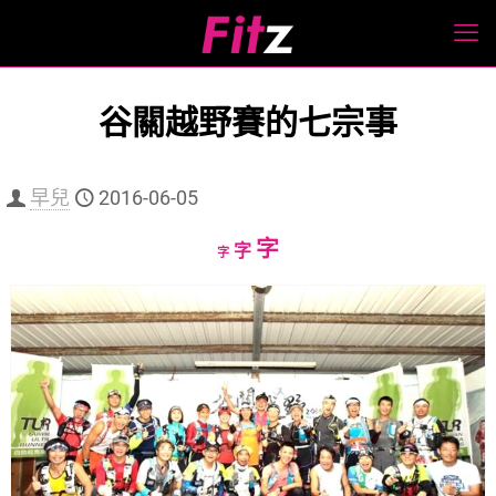
谷關越野賽的七宗事
早兒
2016-06-05
Increase
字
Reset
Decrease
字
字
font
font
font
size.
size.
size.