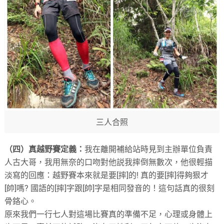
三人合照
（四）真越野賽定義：
我在離開補給站時見到主辦單位負責
人古大哥，我用無奈的口吻對他説我摔倒無數次，他很輕描
淡寫的回應：越野賽本來就是要[摔]的! 真的要[摔]得夠狠才
[帥]嗎? 國語的[摔]字跟[帥]字是相同發音的！這句話真的很刻
骨鉻心。
原來我們一行七人對這場比賽真的準備不足，心理或身體上