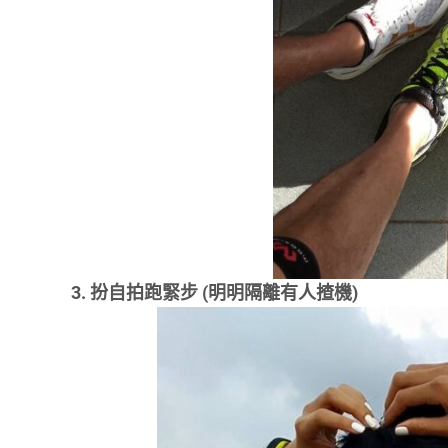
3. 扮自拍跑緊步 (明明隔離有人揸機)