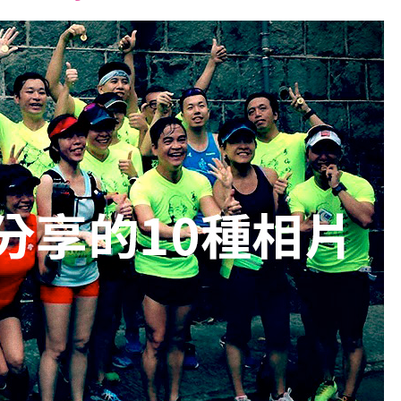
font
font
font
size.
size.
size.