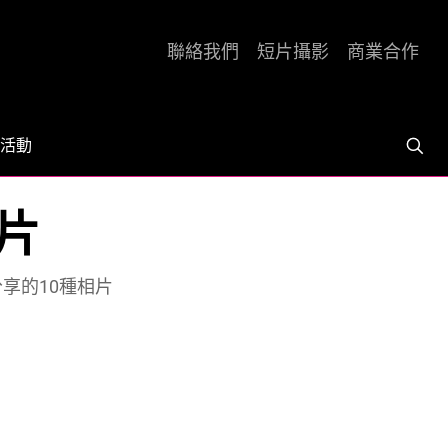
聯絡我們
短片攝影
商業合作
活動
片
享的10種相片