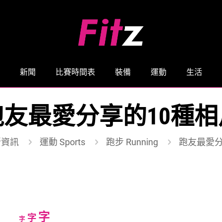
新聞
比賽時間表
裝備
運動
生活
跑友最愛分享的10種相
新資訊
運動 Sports
跑步 Running
跑友最愛分
Increase
字
Reset
Decrease
字
字