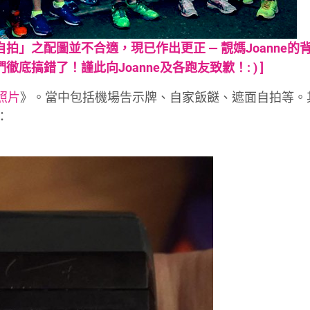
3. 扮自拍」之配圖並不合適，現已作出更正 —
靚媽Joanne
的
底搞錯了！謹此向Joanne及各跑友致歉！: ) ]
照片
》。當中包括機場告示牌、自家飯餸、遮面自拍等。
：