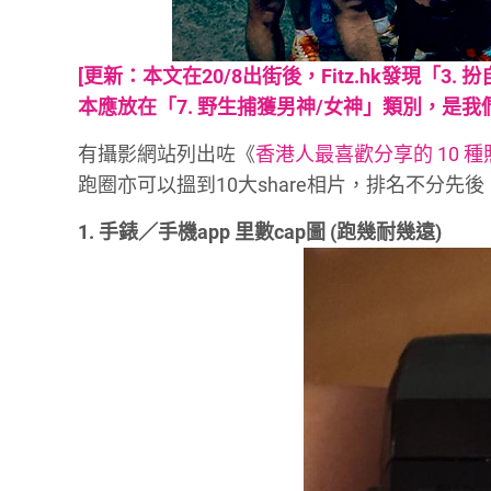
[更新：本文在20/8出街後，Fitz.hk發現「
本應放在「7. 野生捕獲男神/女神」類別，是我們徹
有攝影網站列出咗《
香港人最喜歡分享的 10 種
跑圈亦可以搵到10大share相片，排名不分先後
1. 手錶／手機app 里數cap圖 (跑幾耐幾遠)