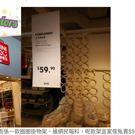
font
font
font
size.
size.
size.
ch，而係一款圈圈掛物架。據網民報料，呢款架宜家傢俬賣$5