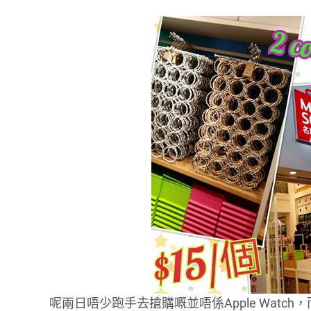
呢兩日唔少跑手去搶購嘅並唔係Apple Wat