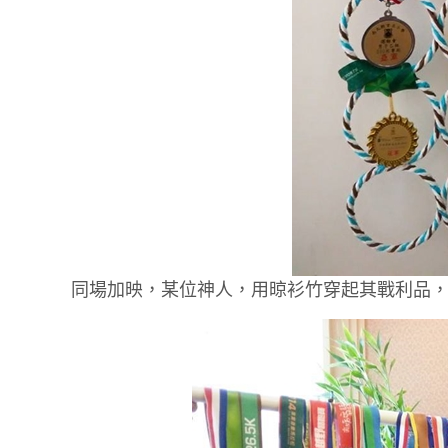
同場加映，某位神人，用晾衫竹穿起其戰利品