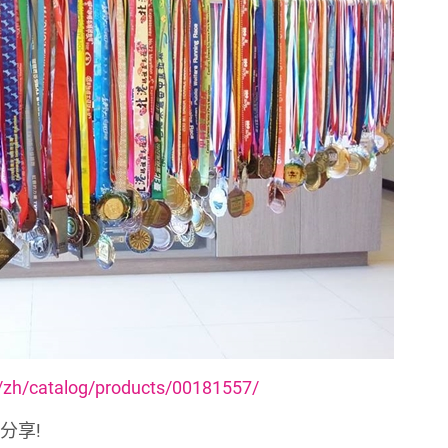
/zh/catalog/products/00181557/
分享!