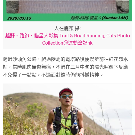
人在鹿頸 攝:
越野、路跑、貓星人影集 Trail & Road Running, Cats Photo
Collection＠運動筆記hk
跨過沙頭角公路，爬過陡峭的電塔路後便漫步前往紅花嶺水
站，當時肌肉無傷無痛，不過在三月中旬的陽光照耀下反應
不免慢了一點點，不過面對鏡時仍能抖擻精神。