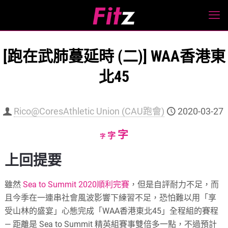
[跑在武肺蔓延時 (二)] WAA香港東
北45
Rico@CoresAthletic Union (CAU跑會)
2020-03-27
Increase
字
Reset
Decrease
字
字
font
font
font
上回提要
size.
size.
size.
雖然
Sea to Summit 2020順利完賽
，但是自評耐力不足，而
且今季在一連串社會風波影響下練習不足，恐怕難以用「享
受山林的盛宴」心態完成「WAA香港東北45」全程組的賽程
— 距離是 Sea to Summit 精英組賽事雙倍多一點，不過預計