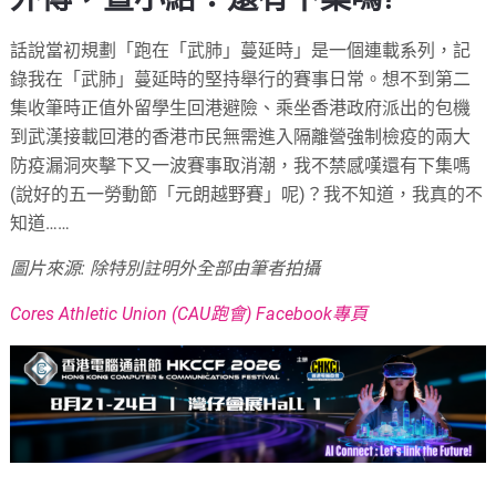
話說當初規劃「跑在「武肺」蔓延時」是一個連載系列，記
錄我在「武肺」蔓延時的堅持舉行的賽事日常。想不到第二
集收筆時正值外留學生回港避險、乘坐香港政府派出的包機
到武漢接載回港的香港市民無需進入隔離營強制檢疫的兩大
防疫漏洞夾擊下又一波賽事取消潮，我不禁感嘆還有下集嗎
(說好的五一勞動節「元朗越野賽」呢)？我不知道，我真的不
知道……
圖片來源: 除特別註明外全部由筆者拍攝
Cores Athletic Union (CAU跑會) Facebook專頁