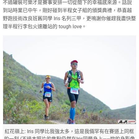
不過罐裝可樂才是賽事安排一切從簡下的幸福感來源。話說
到站時業已中午，剛好碰到半程女子組的頒獎典禮，恭喜越
野跑技術改良班舊同學 Iris 名列三甲，更鳴謝你催趕我盡快整
理半程行李包火速離站的 tough love。
紅花嶺上: Iris 同學比我強太多，這是我倆罕有在賽道上同框
的一刻 (不過本照片的焦點仍然在Iris同學身上——妳的身影像