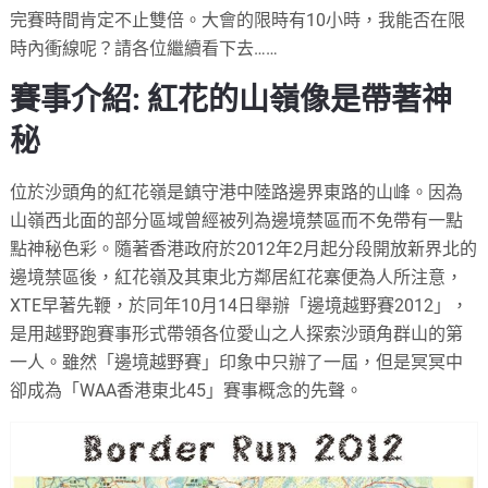
完賽時間肯定不止雙倍。大會的限時有10小時，我能否在限
時內衝線呢？請各位繼續看下去……
賽事介紹: 紅花的山嶺像是帶著神
秘
位於沙頭角的紅花嶺是鎮守港中陸路邊界東路的山峰。因為
山嶺西北面的部分區域曾經被列為邊境禁區而不免帶有一點
點神秘色彩。隨著香港政府於2012年2月起分段開放新界北的
邊境禁區後，紅花嶺及其東北方鄰居紅花寨便為人所注意，
XTE早著先鞭，於同年10月14日舉辦「邊境越野賽2012」，
是用越野跑賽事形式帶領各位愛山之人探索沙頭角群山的第
一人。雖然「邊境越野賽」印象中只辦了一屆，但是冥冥中
卻成為「WAA香港東北45」賽事概念的先聲。