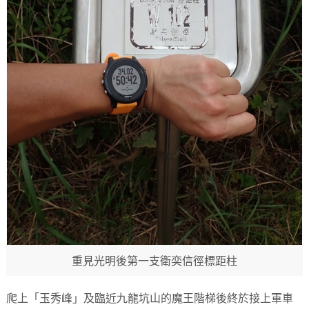
重見光明後第一支衛奕信徑標距柱
爬上「玉秀峰」及臨近九龍坑山的魔王階梯後終於接上軍車