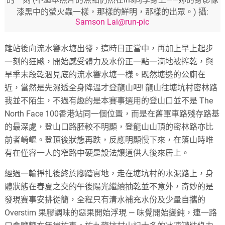
漆黑中的螢火蟲一樣，那樣的鮮明，那樣的出眾。) 攝:
Samson Lai@run-pic
離站後向流水響水塘出發，這時日正當中，再加上早上起步
一刻的狂颷，開始感受體力及水份正一點一滴地被搾乾，與
旱季末段乾涸見底的流水響水塘一樣。既然塘邊的公廁在
近，當然是先濕透全身降溫才登龍山吧! 龍山往塘坑村密林路
我並不陌生，不過有趣的是本賽事選用的登山口並不是 The
North Face 100香港站同一個位置，而是在舊軍車路殘存路基
的最深處，登山口路胚較不明顯，登龍山山頂的密林路亦比
前者崎嶇。登頂後狀態再跌，反應明顯慢下來，在落山時唯
有在僅容一人的窄路中硬是設法讓道供人後來居上。
經過一輪掙扎後終於腳踏實地，走在塘坑村的水泥路上，身
體狀態在春夏之交的午後陽光繼續抽乾並不意外，奇妙的是
發現賽事安排從簡，全程只有清水補充水份及少量自攜的
Overstim 果膠調味的惡果開始浮現 — 味覺開始變鈍，連一路