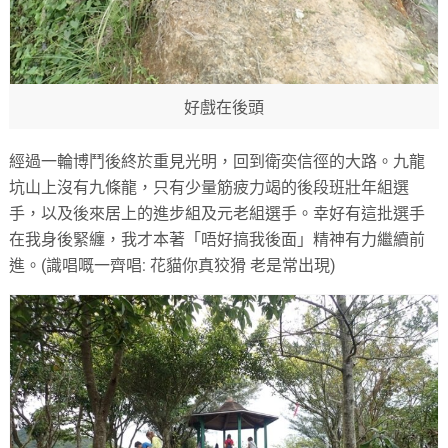
好戲在後頭
經過一輪博鬥後終於重見光明，回到衛奕信徑的大路。九龍
坑山上沒有九條龍，只有少量筋疲力竭的後段班壯年組選
手，以及後來居上的進步組及元老組選手。幸好有這批選手
在我身後緊纏，我才本著「唔好搞我後面」精神有力繼續前
進。(識唱嘅一齊唱: 花貓你真狡猾 老是常出現)