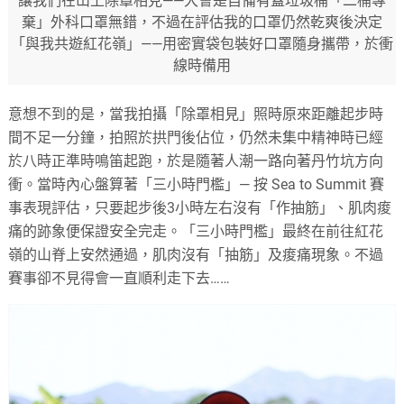
讓我們在山上除罩相見——大會是自備有蓋垃圾桶「二桶專
棄」外科口罩無錯，不過在評估我的口罩仍然乾爽後決定
「與我共遊紅花嶺」——用密實袋包裝好口罩隨身攜帶，於衝
線時備用
意想不到的是，當我拍攝「除罩相見」照時原來距離起步時
間不足一分鐘，拍照於拱門後佔位，仍然未集中精神時已經
於八時正準時鳴笛起跑，於是隨著人潮一路向著丹竹坑方向
衝。當時內心盤算著「三小時門檻」— 按 Sea to Summit 賽
事表現評估，只要起步後3小時左右沒有「作抽筋」、肌肉痠
痛的跡象便保證安全完走。「三小時門檻」最終在前往紅花
嶺的山脊上安然通過，肌肉沒有「抽筋」及痠痛現象。不過
賽事卻不見得會一直順利走下去……