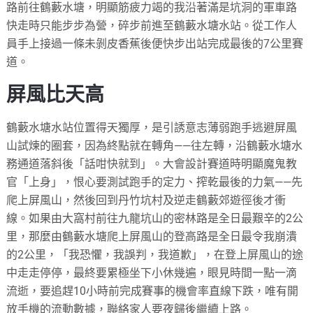
路前往鶴藪水塘，明顯筋疲力竭的我沿著滿是坑洞的軍車路
快走時只能步步為營，碎步前進至鶴藪水塘水站。從工作人
員手上接過一條未剝皮香蕉後便快步出站完成最後的7公里賽
道。
屏風比天高
鶴藪水塘水站位置得天獨厚，是引誘意志薄弱跑手逃避屏風
山試煉的圈套，因為終點就在轉角——往左轉，沿鶴藪水塘水
務通道落斜後「話咁快就到」。大會設計賽道時明顯魔鬼教
官「上身」，恨心要測試跑手的定力、搾乾最後的力氣——先
爬上屏風山，然後回到丹竹坑村及逆走鶴藪郊遊徑後才衝
線。如果由大窩村前往九龍坑山的密林路是全日最艱辛的2公
里，那麼由鶴藪水塘爬上屏風山的登高路是全日最令我崩潰
的2公里，「我恐懼，我誤判，我道歉」，在登上屏風山的途
中走走停停，最終要累極坐下小休幾遍，眼見時間一點一滴
流逝，要追趕10小時前完成賽事的機會率直線下跌，唯有開
放手機的流動數據，聯絡家人要夜歸後繼續上路。