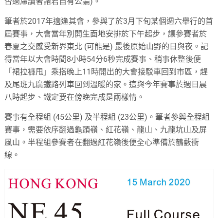
否過慮讀者諸君自有公論)。
筆者於2017年適逢其會，參與了於3月下旬某個週六舉行的首
屆賽事，大會當年別開生面地安排於下午起步，讓參賽者於
春夏之交感受新界東北 (可能是) 最後原始山野的日與夜。記
得當年以大會時間8小時54分6秒完成賽事、稍事休整後便
「裙拉褲甩」乘搭晚上11時開出的大會接駁車回到市區，趕
及尾班九廣鐵路列車回到溫暖的家。這與今年賽事於週日晨
八時起步、鐵定要在傍晚完成是兩樣情。
賽事有全程組 (45公里) 及半程組 (23公里)。筆者參與全程組
賽事，需要依序翻過龜頭嶺、紅花嶺、龍山、九龍坑山及屏
風山。半程組參賽者在翻過紅花嶺後便全心準備於鶴藪衝
線。