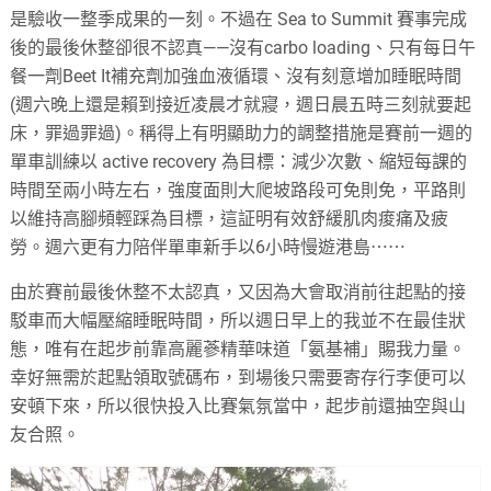
是驗收一整季成果的一刻。不過在 Sea to Summit 賽事完成
後的最後休整卻很不認真——沒有carbo loading、只有每日午
餐一劑Beet It補充劑加強血液循環、沒有刻意增加睡眠時間
(週六晚上還是賴到接近凌晨才就寢，週日晨五時三刻就要起
床，罪過罪過)。稱得上有明顯助力的調整措施是賽前一週的
單車訓練以 active recovery 為目標：減少次數、縮短每課的
時間至兩小時左右，強度面則大爬坡路段可免則免，平路則
以維持高腳頻輕踩為目標，這証明有效舒緩肌肉痠痛及疲
勞。週六更有力陪伴單車新手以6小時慢遊港島⋯⋯
由於賽前最後休整不太認真，又因為大會取消前往起點的接
駁車而大幅壓縮睡眠時間，所以週日早上的我並不在最佳狀
態，唯有在起步前靠高麗蔘精華味道「氨基補」賜我力量。
幸好無需於起點領取號碼布，到場後只需要寄存行李便可以
安頓下來，所以很快投入比賽氣氛當中，起步前還抽空與山
友合照。