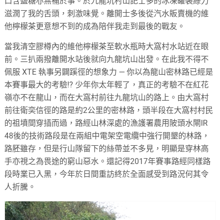
口含鹽糖亦無補於事。於九龍坑村山記士多的冰凍罐裝綠力
滋潤了我的舌頭，刺激味覺。離開士多後從汽水販賣機的維
他檸檬茶更意想不到的成為陪伴我走到最後的戰友。
當我清空膠樽內的維他檸檬茶至軟水瓶時大窩村水站近在眼
前。三扒兩撥離開水站後就向九龍坑山出發。在此我不得不
佩服 XTE 執事另闢蹊徑的想象力 — 你以為龍山密林路已經是
本賽事最大的考驗!? 少年你太年輕了，真正的考驗不在紅花
嶺亦不在龍山，而在大窩村前往九龍坑山的路上。由大窩村
前往衛奕信徑的路是約2公里的密林路，頭半段在大窩村村民
的祖墳間穿插而過，路經山林深處的漁護署農用陂頭水閘IR
48後的技術路段是在兩組中電架空電纜中強行開墾的林路，
路胚雖存，但是行山隊留下的絲帶並不多見，明顯是穿林高
手亦視之為畏途的窮山惡水。還記得2017年賽事路經同樣路
段時業已入黑，今年於日間重訪終於全面感受到路況何其令
人折騰。