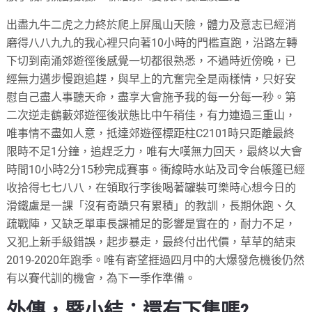
出盡九牛二虎之力終於爬上屏風山天險，體力及意志已經消
磨得八八九九的我心裡只向著10小時的門檻直跑，沿路左轉
下切到南涌郊遊徑後感覺一切都很熟悉，不過時近傍晚，已
經無力邁步慢跑追趕，與早上的亢奮完全是兩樣情，只好安
慰自己盡人事聽天命，盡享大會施予我的每一分每一秒。第
二次逆走鶴藪郊遊徑後狀態比中午稍佳，有力連過三重山，
唯事情不盡如人意，抵達郊遊徑標距柱C2101時只距離最終
限時不足1分鐘，追趕乏力，唯有大嘆無力回天，最終以大會
時間10小時2分15秒完成賽事。衝線時水站及司令台帳篷已經
收拾得七七八八，在領取行李後喝著罐裝可樂時心想今日的
滑鐵盧是一課「沒有奇蹟只有累積」的教訓，長期休跑、久
疏戰陣，又缺乏單車長課補足的影響是實在的，耐力不足，
又犯上新手級錯誤，起步暴走，最終付出代價，草草的結束
2019-2020年跑季。唯有寄望捱過四月中的大爆發危機後仍然
有以賽代訓的機會，為下一季作準備。
外傳，暨小結：還有下集嗎?