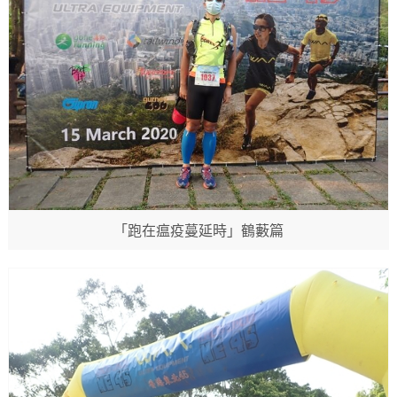
「跑在瘟疫蔓延時」鶴藪篇