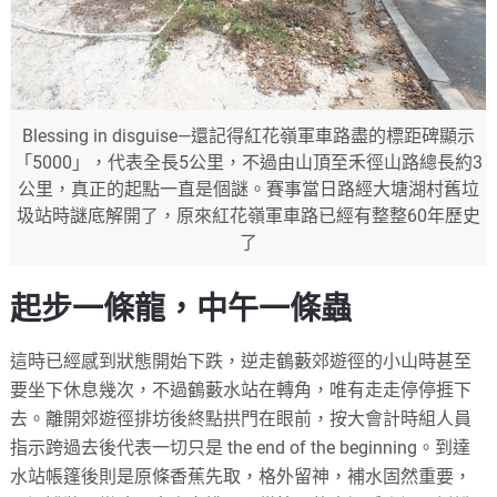
Blessing in disguise—還記得紅花嶺軍車路盡的標距碑顯示
「5000」，代表全長5公里，不過由山頂至禾徑山路總長約3
公里，真正的起點一直是個謎。賽事當日路經大塘湖村舊垃
圾站時謎底解開了，原來紅花嶺軍車路已經有整整60年歷史
了
起步一條龍，中午一條蟲
這時已經感到狀態開始下跌，逆走鶴藪郊遊徑的小山時甚至
要坐下休息幾次，不過鶴藪水站在轉角，唯有走走停停捱下
去。離開郊遊徑排坊後終點拱門在眼前，按大會計時組人員
指示跨過去後代表一切只是 the end of the beginning。到達
水站帳篷後則是原條香蕉先取，格外留神，補水固然重要，