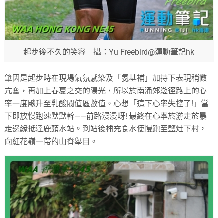
起步後不久的笑容 攝：Yu Freebird@運動筆記hk
肇因是起步時在現場氣氛感染及「氨基補」加持下表現稍微
亢奮，再加上春夏之交的陽光，所以於南涌郊遊徑路上的心
率一度颷升至乳酸閥值區數值。心想「這下心率失控了!」當
下即放慢跑速默默幹——前路漫漫呀! 最終在心率於游走於暴
走邊緣抵達鹿頸水站。到站後補充食水便慢跑至鹽灶下村，
向紅花嶺一帶的山脊舉目。