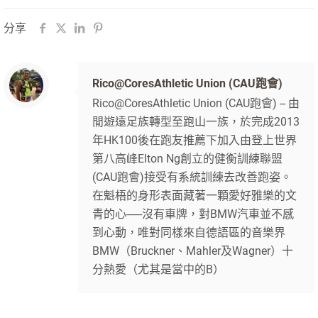
分享
Rico@CoresAthletic Union (CAU跑會)
Rico@CoresAthletic Union (CAU跑會) -- 由
閒遊遠足族轉型至跑山一族，於完成2013
年HK100後在跑友推薦下加入由登上世界
第八高峰Elton Ng創立的健衡訓練聯盟
(CAU跑會)接受有系統訓練去改善跑姿。
在魁梧的身形表面藏著一顆愛好雅樂的文
青的心──沒有車牌，對BMW汽車並不感
到心動，唯對同樣來自德語區的音樂界
BMW（Bruckner、Mahler及Wagner）十
分熱愛（尤其是當中的B）