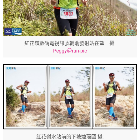
紅花嶺數碼電視訊號輔助發射站在望 攝:
Peggy＠run-pic
紅花嶺水站前的下坡連環圖 攝: