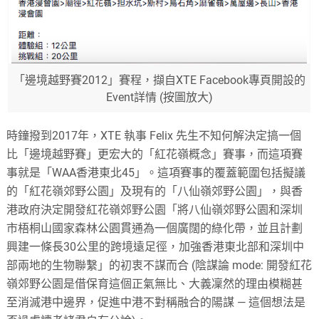
「邊境越野賽2012」賽程，擷自XTE Facebook專頁開設的
Event詳情 (按圖放大)
時鐘撥到2017年，XTE 執事 Felix 先生不知何解決定搞一個
比「邊境越野賽」更宏大的「紅花嶺概念」賽事，而這項賽
事就是「WAA香港東北45」。這項賽事的覆蓋範圍包括擬議
的「紅花嶺郊野公園」及現有的「八仙嶺郊野公園」，與香
港政府決定開發紅花嶺郊野公園「將八仙嶺郊野公園和深圳
市梧桐山國家森林公園貫通為一個廣闊的綠化帶，並且計劃
興建一條長30公里的跨境遠足徑，加強香港東北部和深圳中
部兩地的生物聯繫」的初衷不謀而合 (陰謀論 mode: 開發紅花
嶺郊野公園是借保育這個正氣無比、大義凜然的理由模糊甚
至消滅港中邊界，促進中港不對稱融合的陽謀 — 這個想法是