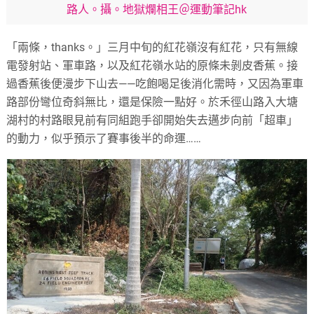
路人。攝。地獄爛相王＠運動筆記hk
「兩條，thanks。」三月中旬的紅花嶺沒有紅花，只有無線
電發射站、軍車路，以及紅花嶺水站的原條未剝皮香蕉。接
過香蕉後便漫步下山去——吃飽喝足後消化需時，又因為軍車
路部份彎位奇斜無比，還是保險一點好。於禾徑山路入大塘
湖村的村路眼見前有同組跑手卻開始失去邁步向前「超車」
的動力，似乎預示了賽事後半的命運……