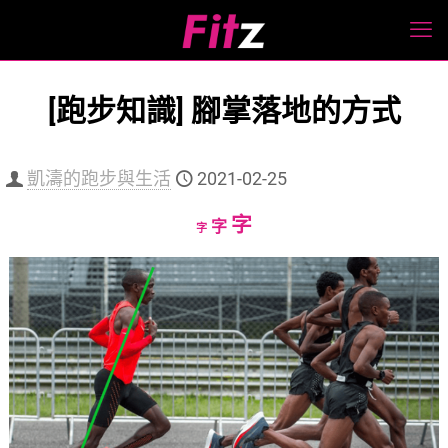
[跑步知識] 腳掌落地的方式
凱濤的跑步與生活
2021-02-25
Increase
字
Reset
Decrease
字
字
font
font
font
size.
size.
size.