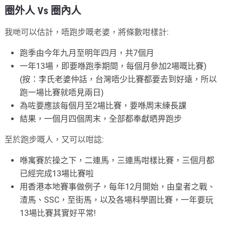
圈外人 Vs 圈內人
我哋可以估計，唔跑步嘅老婆，將條數咁樣計:
跑季由今年九月至明年四月，共7個月
一年13場，即要喺跑季期間，每個月參加2場嘅比賽)
(按：李氏老婆仲話，台灣唔少比賽都要去到好遠，所以
跑一場比賽就唔見兩日)
為咗要應該每個月至2場比賽，要喺周末練長課
結果，一個月四個周末，全部都奉獻晒畀跑步
至於跑步嘅人，又可以咁諗:
喺寓賽於操之下，二連馬，三連馬咁樣比賽，三個月都
已經完成13場比賽啦
用香港本地賽事做例子，每年12月開始，由皇者之戰、
渣馬、SSC，至街馬，以及各場科學園比賽，一年要玩
13場比賽其實好平常!