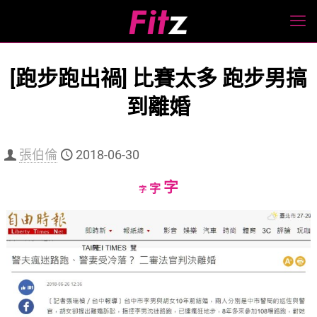
[跑步跑出禍] 比賽太多 跑步男搞
到離婚
張伯倫
2018-06-30
Increase
字
Reset
Decrease
字
字
font
font
font
size.
size.
size.