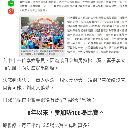
台中市一位李姓警員，因為成日參加馬拉松比賽，妻子李太
頂唔順，向法庭提出離婚。
法庭判決話：「兩人觀念、想法差距大，婚姻已有破綻沒有
回復可能，判兩人離婚。」
咁究竟呢位李警員跑得有幾密? 媒體消息話：
8年以來，參加咗108場比賽。
即係話，每年平均13.5場比賽。算唔算多?