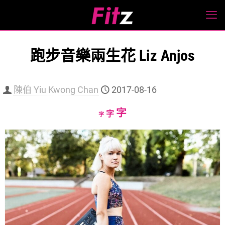
跑步音樂兩生花 Liz Anjos
陳伯 Yiu Kwong Chan
2017-08-16
Increase
字
Reset
Decrease
字
字
font
font
font
size.
size.
size.