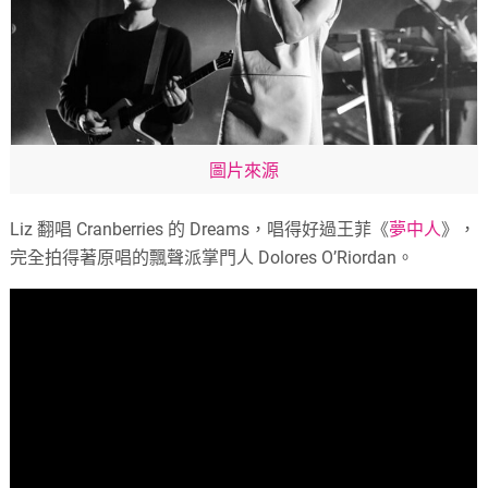
圖片來源
Liz 翻唱 Cranberries 的 Dreams，唱得好過王菲《
夢中人
》，
完全拍得著原唱的飄聲派掌門人 Dolores O’Riordan。