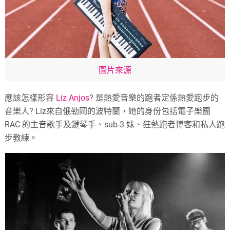
圖片來源
應該怎樣形容
Liz Anjos
? 是熱愛音樂的跑者定係熱愛跑步的
音樂人? Liz來自俄勒岡的波特蘭，她的身份包括電子樂團
RAC 的主音歌手及鍵琴手、sub-3 妹、狂熱跑者博客和私人跑
步教練。