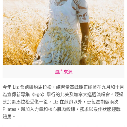
圖片來源
今年 Liz 會跑紐約馬拉松，練習量高峰期正碰著在九月和十月
為宣傳新專集《Ego》舉行的北美及加拿大巡迥演唱會。經過
芝加哥馬拉松受傷一役，Liz 在練跑以外，更每星期做兩次
Pilates，還加入力量和核心肌肉鍛鍊，務求以最佳狀態迎戰
紐馬。