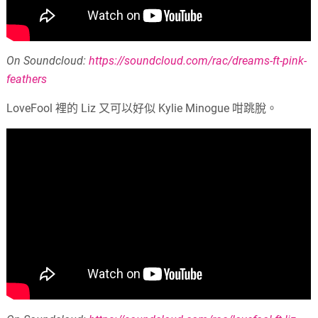
On Soundcloud:
https://soundcloud.com/rac/dreams-ft-pink-
feathers
LoveFool 裡的 Liz 又可以好似 Kylie Minogue 咁跳脫。