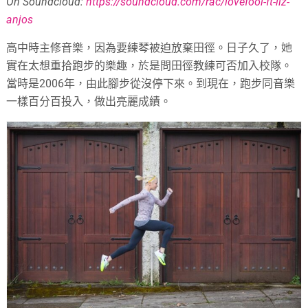
On Soundcloud:
https://soundcloud.com/rac/lovefool-ft-liz-
anjos
高中時主修音樂，因為要練琴被迫放棄田徑。日子久了，她
實在太想重拾跑步的樂趣，於是問田徑教練可否加入校隊。
當時是2006年，由此腳步從沒停下來。到現在，跑步同音樂
一樣百分百投入，做出亮麗成績。