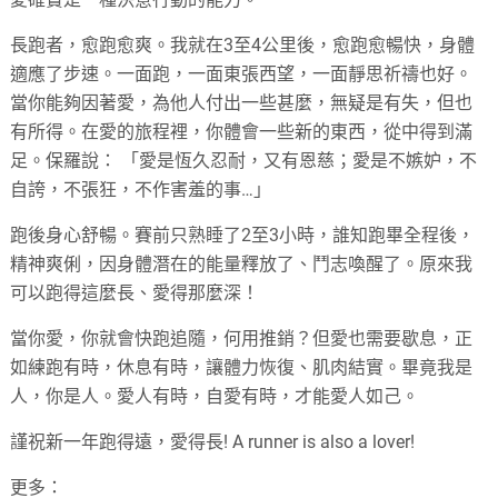
長跑者，愈跑愈爽。我就在3至4公里後，愈跑愈暢快，身體
適應了步速。一面跑，一面東張西望，一面靜思祈禱也好。
當你能夠因著愛，為他人付出一些甚麼，無疑是有失，但也
有所得。在愛的旅程裡，你體會一些新的東西，從中得到滿
足。保羅說： 「愛是恆久忍耐，又有恩慈；愛是不嫉妒，不
自誇，不張狂，不作害羞的事…」
跑後身心舒暢。賽前只熟睡了2至3小時，誰知跑畢全程後，
精神爽俐，因身體潛在的能量釋放了、鬥志喚醒了。原來我
可以跑得這麼長、愛得那麼深！
當你愛，你就會快跑追隨，何用推銷？但愛也需要歇息，正
如練跑有時，休息有時，讓體力恢復、肌肉結實。畢竟我是
人，你是人。愛人有時，自愛有時，才能愛人如己。
謹祝新一年跑得遠，愛得長! A runner is also a lover!
更多：