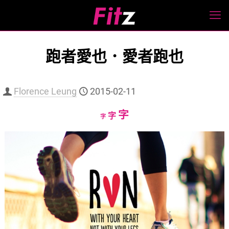
跑者愛也．愛者跑也
Florence Leung
2015-02-11
Increase
字
Reset
Decrease
字
字
font
font
font
size.
size.
size.