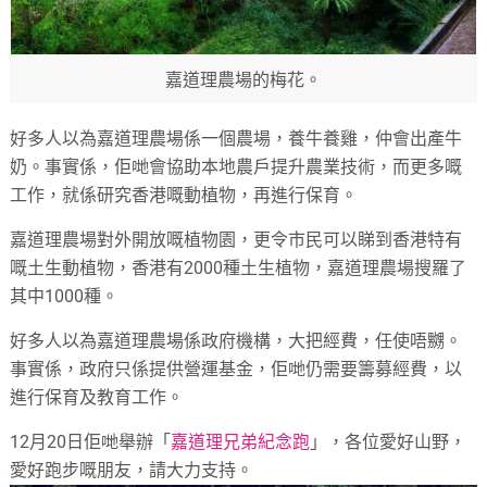
嘉道理農場的梅花。
好多人以為嘉道理農場係一個農場，養牛養雞，仲會出產牛
奶。事實係，佢哋會協助本地農戶提升農業技術，而更多嘅
工作，就係研究香港嘅動植物，再進行保育。
嘉道理農場對外開放嘅植物園，更令市民可以睇到香港特有
嘅土生動植物，香港有2000種土生植物，嘉道理農場搜羅了
其中1000種。
好多人以為嘉道理農場係政府機構，大把經費，任使唔嬲。
事實係，政府只係提供營運基金，佢哋仍需要籌募經費，以
進行保育及教育工作。
12月20日佢哋舉辦「
嘉道理兄弟紀念跑
」，各位愛好山野，
愛好跑步嘅朋友，請大力支持。