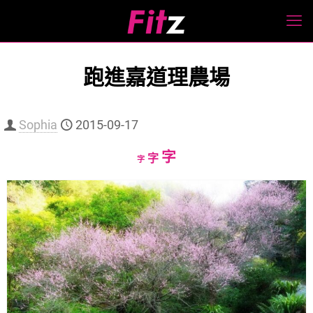
跑進嘉道理農場
Sophia
2015-09-17
Increase
字
Reset
Decrease
字
字
font
font
font
size.
size.
size.