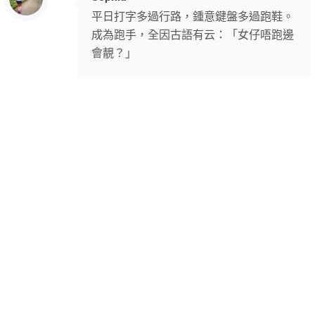
平日打字多過行路，鍾意鍵盤多過跑鞋。
成為跑手，全因古語有云：「女仔唔跑邊
會靚？」