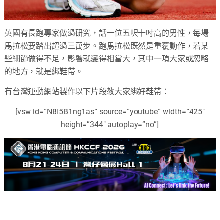
英國有長跑專家做過研究，話一位五呎十吋高的男性，每場
馬拉松要踏出超過三萬步。跑馬拉松既然是重覆動作，若某
些細節做得不足，影響就變得相當大，其中一項大家或忽略
的地方，就是綁鞋帶。
有台灣運動網站製作以下片段教大家綁好鞋帶：
[vsw id=”NBI5B1ng1as” source=”youtube” width=”425″
height=”344″ autoplay=”no”]