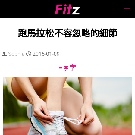
跑馬拉松不容忽略的細節
Sophia
2015-01-09
Increase
字
Reset
Decrease
字
字
font
font
font
size.
size.
size.