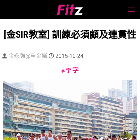
[金SIR教室] 訓練必須顧及連貫性
金永強@重金屬
2015-10-24
Increase
字
Reset
Decrease
字
字
font
font
font
size.
size.
size.