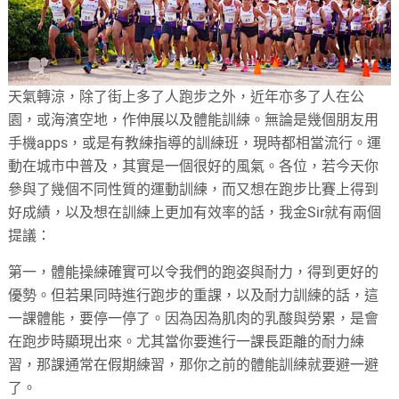
天氣轉涼，除了街上多了人跑步之外，近年亦多了人在公
園，或海濱空地，作伸展以及體能訓練。無論是幾個朋友用
手機apps，或是有教練指導的訓練班，現時都相當流行。運
動在城市中普及，其實是一個很好的風氣。各位，若今天你
參與了幾個不同性質的運動訓練，而又想在跑步比賽上得到
好成績，以及想在訓練上更加有效率的話，我金Sir就有兩個
提議：
第一，體能操練確實可以令我們的跑姿與耐力，得到更好的
優勢。但若果同時進行跑步的重課，以及耐力訓練的話，這
一課體能，要停一停了。因為因為肌肉的乳酸與勞累，是會
在跑步時顯現出來。尤其當你要進行一課長距離的耐力練
習，那課通常在假期練習，那你之前的體能訓練就要避一避
了。