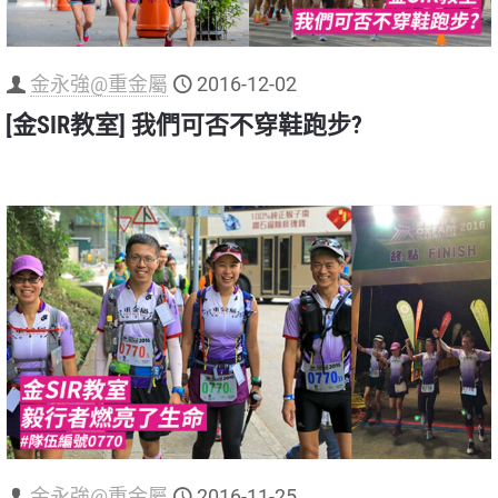
金永強@重金屬
2016-12-02
[金SIR教室] 我們可否不穿鞋跑步?
金永強@重金屬
2016-11-25