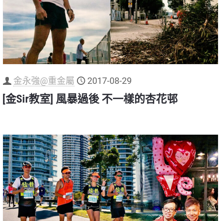
金永強@重金屬
2017-08-29
[金Sir教室] 風暴過後 不一樣的杏花邨