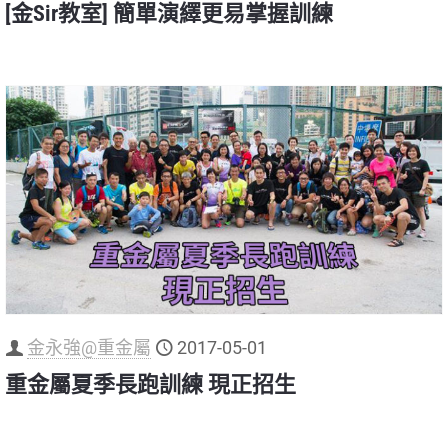
[金Sir教室] 簡單演繹更易掌握訓練
金永強@重金屬
2017-05-01
重金屬夏季長跑訓練 現正招生