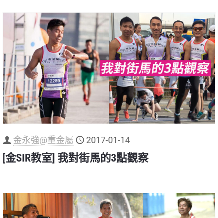
金永強@重金屬
2017-01-14
[金SIR教室] 我對街馬的3點觀察