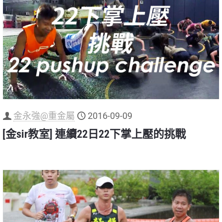
金永強@重金屬
2016-09-09
[金sir教室] 連續22日22下掌上壓的挑戰