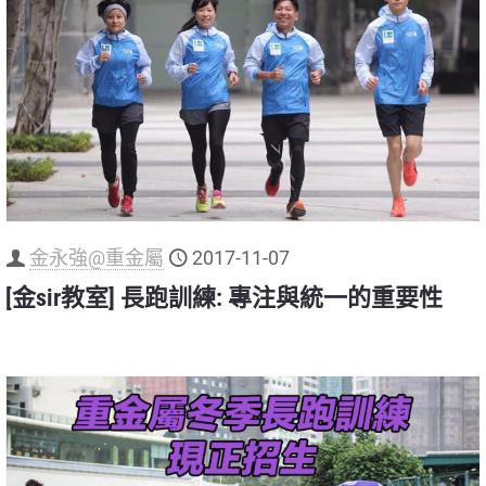
金永強@重金屬
2017-11-07
[金sir教室] 長跑訓練: 專注與統一的重要性