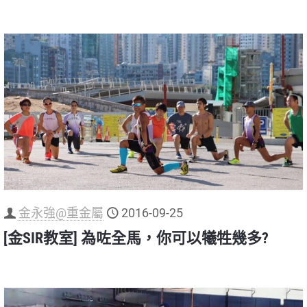
金永強@重金屬
2016-09-25
[金SIR教室] 為咗全馬，你可以犧牲幾多?