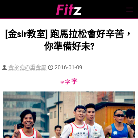
[金sir教室] 跑馬拉松會好辛苦，
你準備好未?
金永強@重金屬
2016-01-09
Increase
字
Reset
Decrease
字
字
font
font
font
size.
size.
size.