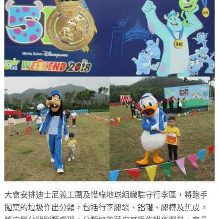
大會安排迪士尼義工團及惜綠地球組織駐守行李區，將跑手
拋棄的垃圾作出分類，包括行李膠袋、鋁罐、膠樽及蕉皮，