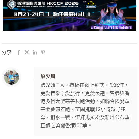
分享
原少風
跨媒體IT人，撰稿在網上雜誌。愛寫作，
更愛音樂；愛旅行，更愛長跑。曾參與香
港多個大型慈善長跑活動。如聯合國兒童
基金會慈善跑、苗圃挑戰12小時越野狂
奔、揹水一戰、渣打馬拉松及新地公益垂
直跑之勇闖香港ICC等。