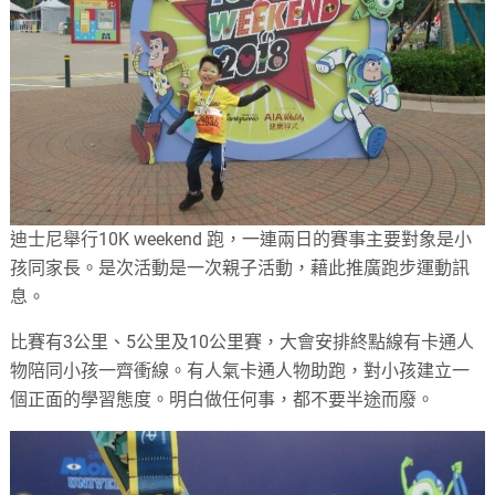
迪士尼舉行10K weekend 跑，一連兩日的賽事主要對象是小
孩同家長。是次活動是一次親子活動，藉此推廣跑步運動訊
息。
比賽有3公里、5公里及10公里賽，大會安排終點線有卡通人
物陪同小孩一齊衝線。有人氣卡通人物助跑，對小孩建立一
個正面的學習態度。明白做任何事，都不要半途而廢。