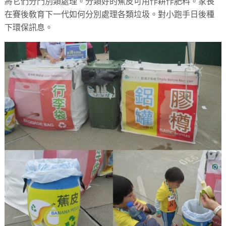
將它們分門別類處理。分類好的蕉皮可用作耕作肥料。家長
在賽後敎育下一代如何分別處理各類垃圾。對小跑手日後種
下環保訊息。