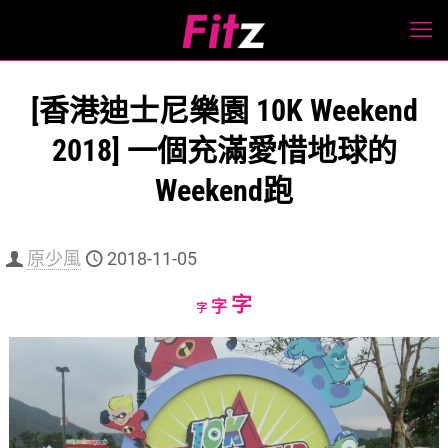
[香港迪士尼樂園 10K Weekend
2018] 一個充滿愛惜地球的
Weekend跑
原少風
2018-11-05
Increase
字
Reset
Decrease
字
字
font
font
font
size.
size.
size.