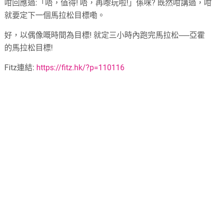
咁回應過:「唔，值得! 唔，再嚟玩啦!」係咪? 既然咁講過，咁
就要定下一個馬拉松目標嘞。
好，以偶像嘅時間為目標! 就定三小時內跑完馬拉松──亞霍
的馬拉松目標!
Fitz連結:
https://fitz.hk/?p=110116