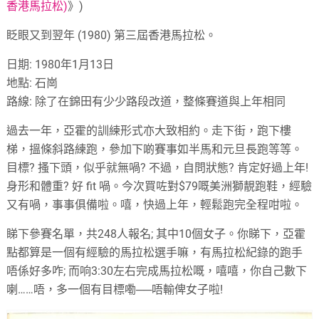
香港馬拉松)
》)
眨眼又到翌年 (1980) 第三屆香港馬拉松。
日期: 1980年1月13日
地點: 石崗
路線: 除了在錦田有少少路段改道，整條賽道與上年相同
過去一年，亞霍的訓練形式亦大致相約。走下街，跑下樓
梯，搵條斜路練跑，參加下啲賽事如半馬和元旦長跑等等。
目標? 搔下頭，似乎就無喎? 不過，自問狀態? 肯定好過上年!
身形和體重? 好 fit 喎。今次買咗對$79嘅美洲獅靚跑鞋，經驗
又有喎，事事俱備啦。嘻，快過上年，輕鬆跑完全程咁啦。
睇下參賽名單，共248人報名; 其中10個女子。你睇下，亞霍
點都算是一個有經驗的馬拉松選手嘛，有馬拉松紀錄的跑手
唔係好多咋; 而响3:30左右完成馬拉松嘅，嘻嘻，你自己數下
喇……唔，多一個有目標嘞──唔輸俾女子啦!