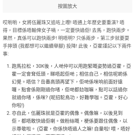
按圖放大
哎喲喲，女將伍麗珠又追咗上嚟! 唔通上年歷史要重演? 唔
得，目標係唔輸俾女子喎，一定要快過佢! 去馬，跑快兩步。
果然，真係可以跑快兩步! 明唔明? 只係兩步，第三步就要耍
手擰頭 (我都想可以繼續舉腳) 投降! 此後，亞霍謹記以下兩件
事:
跑馬拉松，30K後，人哋仲可以用跑緊嘅姿勢過亞霍，亞
霍一定會耷低頭，睇唔起佢哋；相信自己，相信呢啲係
幻覺。唔信？岳番高頭再望下，佢哋係咪响前面好遠
囉，點會係剛剛過你啫，佢哋都攰咖嘛，點可以話過你
就過你啫，係咪? (呢招駝鳥功，好難學咖。亞霍，好心
你啦!)
亦自此，伍麗珠就是亞霍的偶像。偶像嘛，以後見到
佢，都唔敢快過佢喇。做粉絲嘅，梗係要跟住偶像，以
示尊敬啦。 (亞霍，你係快唔過人之嘛! 自量啦! 喂，唔好