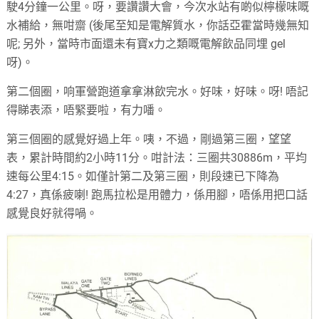
駛4分鐘一公里。呀，要讚讚大會，今次水站有啲似檸檬味嘅
水補給，無咁齋 (後尾至知是電解質水，你話亞霍當時幾無知
呢; 另外，當時市面還未有寶x力之類嘅電解飲品同埋 gel
呀)。
第二個圈，响軍營跑道拿拿淋飲完水。好味，好味。呀! 唔記
得睇表添，唔緊要啦，有力噃。
第三個圈的感覺好過上年。咦，不過，剛過第三圈，望望
表，累計時間約2小時11分。咁計法：三圈共30886m，平均
速每公里4:15。如僅計第二及第三圈，則段速已下降為
4:27，真係疲喇! 跑馬拉松是用體力，係用腳，唔係用把口話
感覺良好就得喎。