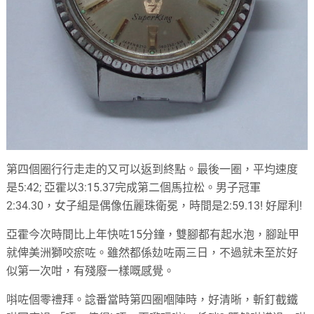
第四個圈行行走走的又可以返到終點。最後一圈，平均速度
是5:42; 亞霍以3:15.37完成第二個馬拉松。男子冠軍
2:34.30，女子組是偶像伍麗珠衛冕，時間是2:59.13! 好犀利!
亞霍今次時間比上年快咗15分鐘，雙腳都有起水泡，腳趾甲
就俾美洲獅咬瘀咗。雖然都係攰咗兩三日，不過就未至於好
似第一次咁，有殘廢一樣嘅感覺。
唞咗個零禮拜。諗番當時第四圈嗰陣時，好清晰，斬釘截鐵