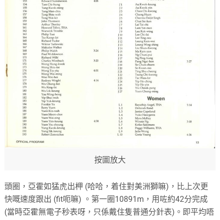
按圖放大
頭圈，亞霍如猛虎出柙 (哈哈，着住對美洲獅嘛)，比上次更
快嘅速度跟出 (fit呃嘛) 。第一圈10891m，用咗約42分完成
(當時亞霍無電子秒表呀，只係戴住隻普通分針表)。即平均唔