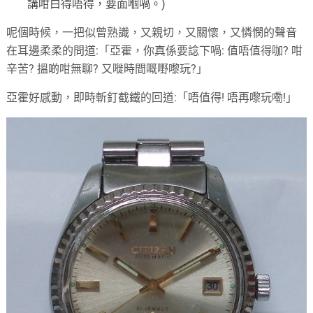
講咁白得唔得，要面嗰喎。)
呢個時候，一把似曾熟識，又親切，又關懷，又憐憫的聲音
在耳邊柔柔的問道:「亞霍，你真係要諗下喎: 值唔值得咖? 咁
辛苦? 搵啲咁無聊? 又嘥時間嘅嘢嚟玩?」
亞霍好感動，即時斬釘截鐵的回道:「唔值得! 唔再嚟玩嘞!」