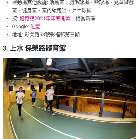
運動場其他設施: 活動室、羽毛球場、籃球場、兒童遊戲
室、健身室、室內緩跑徑、乒乓球檯
按:
體育館2021年年底開幕
，相當新淨
Google:
位置
地址: 彩榮路58號彩福邨第三期
3. 上水 保榮路體育館