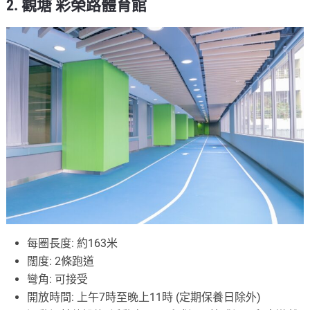
2. 觀塘 彩榮路體育館
每圈長度: 約163米
闊度: 2條跑道
彎角: 可接受
開放時間: 上午7時至晚上11時 (定期保養日除外)