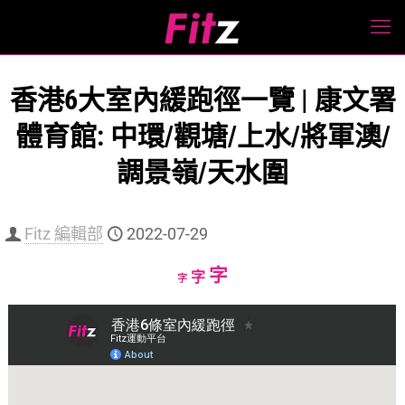
香港6大室內緩跑徑一覽 | 康文署
體育館: 中環/觀塘/上水/將軍澳/
調景嶺/天水圍
Fitz 編輯部
2022-07-29
Increase
字
Reset
Decrease
字
字
font
font
font
size.
size.
size.