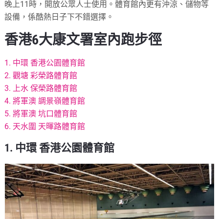
晚上11時，開放公眾人士使用。體育館內更有沖涼、儲物等
設備，係酷熱日子下不錯選擇。
香港
6大康文署室內跑步徑
1. 中環 香港公園體育館
2. 觀塘 彩榮路體育館
3. 上水 保榮路體育館
4. 將軍澳 調景嶺體育館
5. 將軍澳 坑口體育館
6. 天水圍 天暉路體育館
1. 中環 香港公園體育館