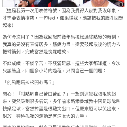
（這是我第一次用表情符號，因為我覺得人家對我沒印象，
才需要表情搭夠，一句text，如果懂我，應該把我的臉孔回想
起來）
為何今次用了？因為我回想前幾年馬拉松過終點後的時刻，
我真的是沒有表情居多，筋疲力盡，還要鼓起最後的奶力去
振臂衝刺，完成當然是喪屍咁款。
不談成績，不談辛苦，不談滿足感，這些大家都知道，今次
只談態度，四個多小時的過程，只問自己一個問題：
「能夠跑馬拉松開心嗎？」
開心！「咁點解自己苦口苦面？」一想到這裡我張咀笑起
來，突然吸到很多氧氣，多年前米路添魯域教中國足球隊叫
快樂足球，當然捧蛋是很難笑出口。但原來還可以笑出來，
對於一種極孤獨的運動是有這麼大的力量。