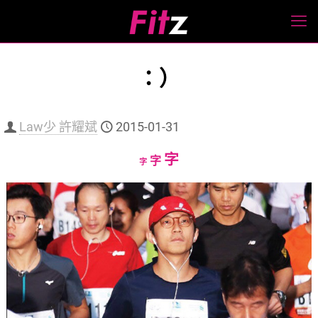
：）
Law少 許耀斌
2015-01-31
Increase
字
Reset
Decrease
字
字
font
font
font
size.
size.
size.