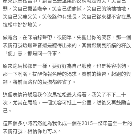
原來跑馬松當中，對自己最溫柔的反應就是微笑，笑自己
弱，笑自己攞苦嚟辛，笑自己想偷懶，笑自己的筋抽抽地，
笑自己又痛又笑，笑條路仲有幾長，笑自己從來都不會在馬
拉松中好好地笑。
做電台，在咪前錄聲帶，很簡單，先擺出你的笑容，那一個
表情符號透過聲音還是聽得出來的，其實跟網民所講的釋放
「便」意，都是同一件事。
原來跑馬松都是一樣，要好好為自己服務，也是笑容搭夠。
那一下咧嘴，提醒你報名時的渴求，賽前的練習，起跑的興
趣，將前面路程的負擔都輕省了。
這個表情符號是我今次馬拉松最大得著，我笑了不下二十
次，尤其在尾段，一個笑容可抵上一公里，然後又再鼓勵自
己。
這四個多小時若然能為我化成一個在2015一整年甚至一世的
表情符號，相信你也可以。