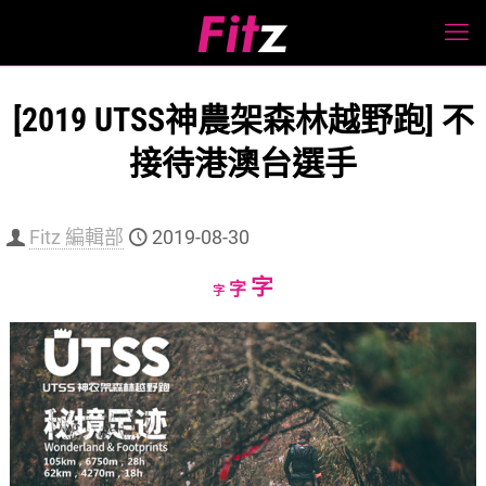
[2019 UTSS神農架森林越野跑] 不
接待港澳台選手
Fitz 編輯部
2019-08-30
Increase
字
Reset
Decrease
字
字
font
font
font
size.
size.
size.