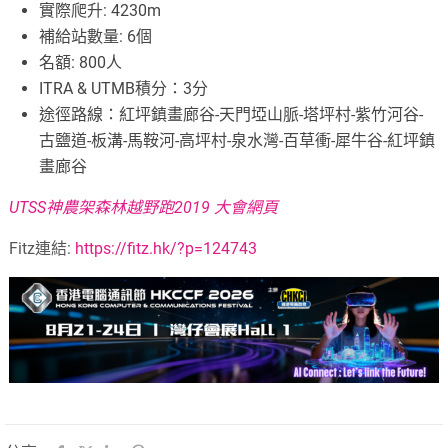
實際爬升: 4230m
補給站數量: 6個
名額: 800人
ITRA & UTMB積分：3分
途徑路線：紅坪鎮畫廊谷-天門埡山脈-塔坪村-紫竹河谷-
古鹽道-板溝-馬鞍河-高坪村-泉水灣-百草衝-犀牛谷-紅坪鎮
畫廊谷
UTSS神農架森林越野跑2019 大會網頁
Fitz連結:
https://fitz.hk/?p=124743