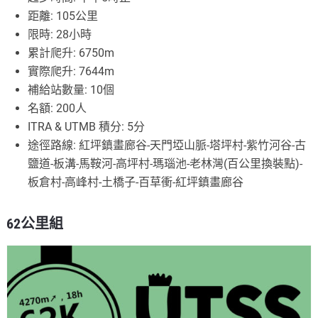
距離: 105公里
限時: 28小時
累計爬升: 6750m
實際爬升: 7644m
補給站數量: 10個
名額: 200人
ITRA & UTMB 積分: 5分
途徑路線: 紅坪鎮畫廊谷-天門埡山脈-塔坪村-紫竹河谷-古
鹽道-板溝-馬鞍河-高坪村-瑪瑙池-老林灣(百公里換裝點)-
板倉村-高峰村-土橋子-百草衝-紅坪鎮畫廊谷
62公里組