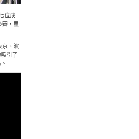
第七位成
 參賽，星
東京、波
功吸引了
n。