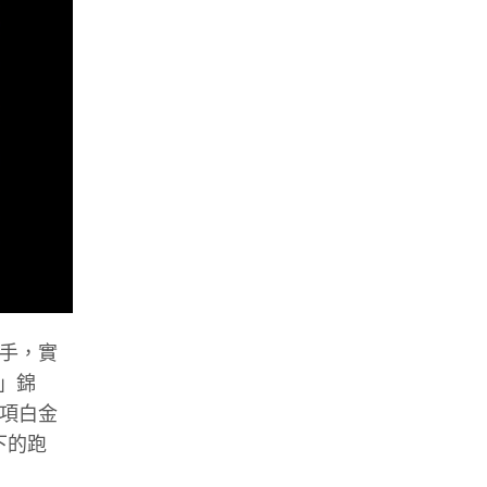
跑手，實
馬」錦
多項白金
以下的跑