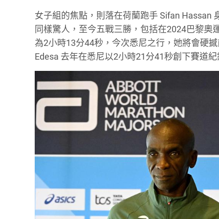
女子組的焦點，則落在荷蘭跑手 Sifan Has
同樣驚人，至今五戰三勝，包括在2024巴黎奧運
為2小時13分44秒，今次悉尼之行，她將會硬撼前世界紀錄
Edesa 去年在悉尼以2小時21分41秒創下賽