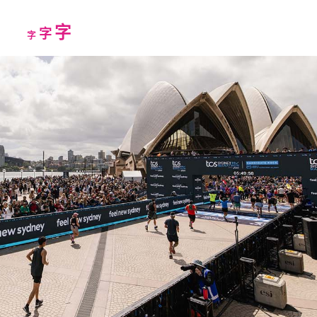
Increase
字
Reset
Decrease
字
字
font
font
font
size.
size.
size.