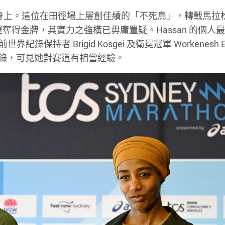
san 身上。這位在田徑場上屢創佳績的「不死鳥」，轉戰馬
奪得金牌，其實力之強橫已毋庸置疑。Hassan 的個人
保持者 Brigid Kosgei 及衛冕冠軍 Workenesh E
道紀錄，可見她對賽道有相當經驗。