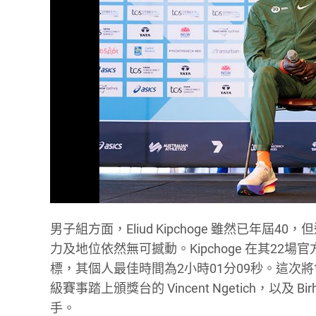
男子組方面，Eliud Kipchoge 雖然已
力及地位依然無可撼動。Kipchoge 在其22
標，其個人最佳時間為2小時01分09秒。這
級賽事踏上頒獎台的 Vincent Ngetich，以及 Bir
手。