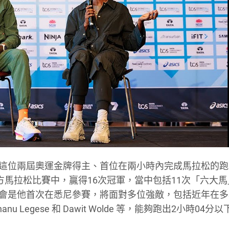
年屆40，但這位兩屆奧運金牌得主、首位在兩小時內完成馬拉松的
場官方馬拉松比賽中，贏得16次冠軍，當中包括11次「六大
次將會是他首次在悉尼參賽，將面對多位強敵，包括近年在
hanu Legese 和 Dawit Wolde 等，能夠跑出2小時04分