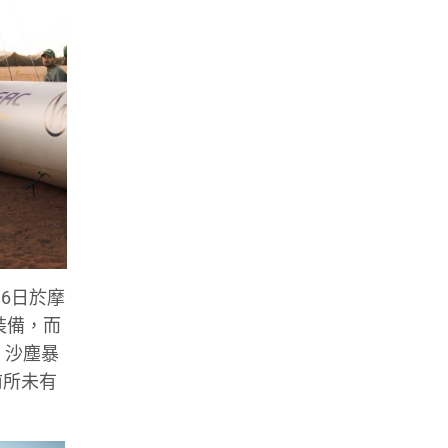
4月6日於摩
裝備，而
、沙塵暴
前所未有