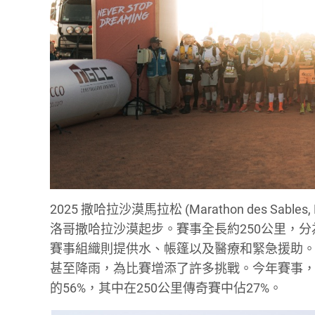
2025 撒哈拉沙漠馬拉松 (Marathon des S
洛哥撒哈拉沙漠起步。賽事全長約250公里，
賽事組織則提供水、帳篷以及醫療和緊急援助。
甚至降雨，為比賽增添了許多挑戰。今年賽事
的56%，其中在250公里傳奇賽中佔27%。