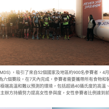
ables, MDS) ，吸引了來自52個國家及地區約900名參賽者，
分為六個賽段，在7天內完成，參賽者需要攜帶所有食物和
極端高溫和難以預測的環境，包括超過40攝氏度的高溫
，主辦方持續努力提高女性參與度，女性參賽者比例達到