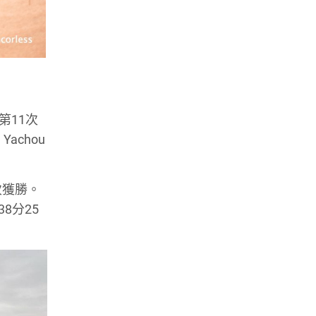
第11次
achou
再次獲勝。
38分25