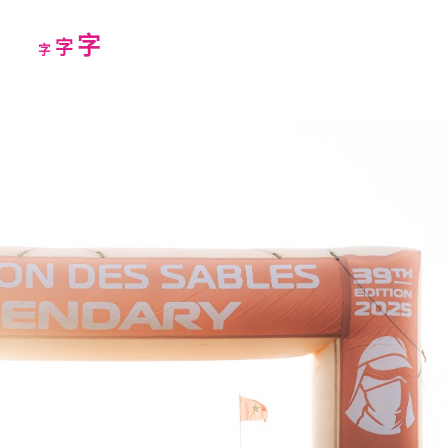
Increase
字
Reset
Decrease
字
字
font
font
font
size.
size.
size.