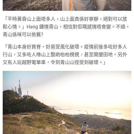
「平時黃昏山上面唔多人，山上面真係好寧靜，絕對可以放
鬆心情。」Hang 鍾情青山，相信對佢嘅感情唔會變。不過，
青山係咪可以依舊?
「青山本身好貧脊，好易受風化破壞。疫情前後多咗好多人
行山，又多咗人喺山上整啲枱枱櫈櫈，甚至開墾田地。另外
又有人玩越野電單車，令到青山山徑受到破壞。」