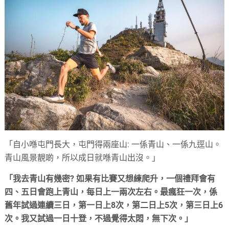
「自小喺屯門長大，屯門得兩座山: 一係青山、一係九逕山。
青山風景靚啲，所以成日就喺青山出沒。」
「我去青山有幾密? 如果有比賽又想練爬升，一個禮拜會有
四、五日會跑上青山，每日上一兩次左右。最瘋狂一次，係
舊年試過連續三日，第一日上8次，第二日上5次，第三日上6
次。我又試過一日十登，不過覺得太悶，無下次。」