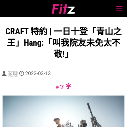
CRAFT 特約 | 一日十登「青山之
王」Hang:「叫我院友未免太不
敬!」
家聯
2023-03-13
Increase
字
Reset
Decrease
字
字
font
font
font
size.
size.
size.