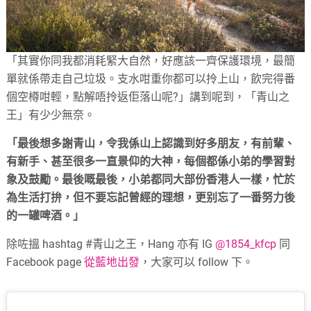
「其實你同我都消耗緊大自然，好應該一齊保護環境，最簡
單就係帶走自己垃圾。支水咁重你都可以拎上山，飲完得番
個空樽咁輕，點解唔拎返佢落山呢?」講到呢到，「青山之
王」有少少無奈。
「最後想多謝青山，令我係山上認識到好多朋友，有前輩、
有新手、甚至很多一直景仰的大神，每個都係小弟的學習對
象及鼓勵。最後嘅最後，小弟都同大部份香港人一樣，忙於
為生活打拚，但不要忘記曾經的理想，更别忘了一番努力後
的一罐啤酒。」
除咗搵 hashtag #青山之王，Hang 亦有 IG
@1854_kfcp
同
Facebook page
從藍地出發
，大家可以 follow 下。