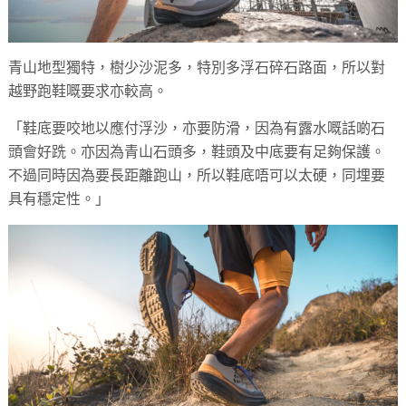
青山地型獨特，樹少沙泥多，特別多浮石碎石路面，所以對
越野跑鞋嘅要求亦較高。
「鞋底要咬地以應付浮沙，亦要防滑，因為有露水嘅話啲石
頭會好跣。亦因為青山石頭多，鞋頭及中底要有足夠保護。
不過同時因為要長距離跑山，所以鞋底唔可以太硬，同埋要
具有穩定性。」