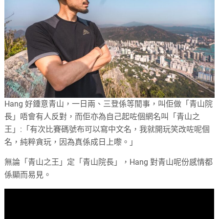
Hang 好鍾意青山，一日兩、三登係等閒事，叫佢做「青山院
長」唔會有人反對，而佢亦為自己起咗個網名叫「青山之
王」:「有次比賽碼號布可以寫中文名，我就開玩笑改咗呢個
名，純粹貪玩，因為真係成日上嚟。」
無論「青山之王」定「青山院長」，Hang 對青山呢份感情都
係顯而易見。