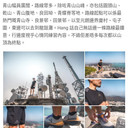
青山幅員廣闊，路線眾多，除咗青山山峰，亦包括圓頭山、
乾山、青山腹地、良田坳、青蝶脊等地。路線起點可以係最
熱門嘅青山寺、良景邨、田景邨，以至元朗邊界廈村、屯子
圍，東邊可以去到龍鼓灘。Hang 話自己無話邊一條路線最鍾
意，行邊度視乎心情同練習內容，不過佢差唔多每次都以山
頂為終點。