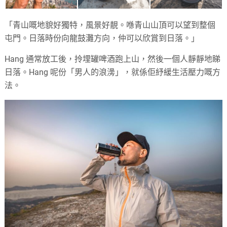
「青山嘅地貌好獨特，風景好靚。喺青山山頂可以望到整個
屯門。日落時份向龍鼓灘方向，仲可以欣賞到日落。」
Hang 通常放工後，拎埋罐啤酒跑上山，然後一個人靜靜地睇
日落。Hang 呢份「男人的浪澷」，就係佢紓緩生活壓力嘅方
法。