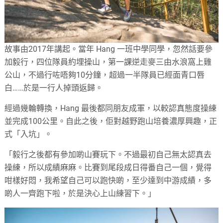
故事由2017年講起。當年 Hang 一班中學同學，忽然話要參
加毅行，四位隊員約埋操山，第一課逆走麥三由水浪窩上雞
公山，不過行咗唔夠10分鐘，超過一半隊員已經面青口唇
白……於是一行人掉頭返歸。
經過幾輪轉換，Hang 最後都同朋友成軍，以較認真態度操練
並完成100公里。自此之後，佢對越野跑山培養濃厚興趣，正
式「入坑」。
「毅行之後都有參加啲山賽玩下。不過最初自己無太認真去
操練，所以成績麻麻。比賽到尾段成日得番自己一個，覺得
咁樣好悶，我希望自己可以跑快啲，至少達到中游成績，多
啲人一齊跑下啦，於是決心上山練習下。」