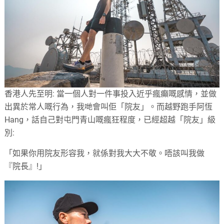
香港人先至明: 當一個人對一件事投入近乎瘋癲嘅感情，並做
出異於常人嘅行為，我哋會叫佢「院友」。而越野跑手阿恆
Hang，話自己對屯門青山嘅瘋狂程度，已經超越「院友」級
別:
「如果你用院友形容我，就係對我大大不敬。唔該叫我做
『院長』!」