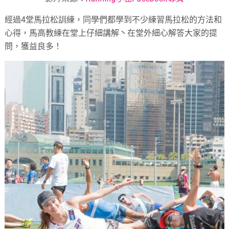
經過4堂馬拉松訓練，同學們都學到不少練習馬拉松的方法和
心得，馬高教練在堂上仔細講解丶在堂外細心解答大家的提
問，獲益良多！