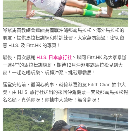
嚟緊馬高教練會繼續為備戰沖澠那霸馬拉松丶海外馬拉松的
朋友，提供馬拉松訓練和特訓練習，大家萬勿錯過！密切留
意 H.I.S. 及 Fitz.HK 的專頁！
最後，再次感謝
H.I.S. 日本旅行社
丶聯同 Fitz.HK 為大家舉辦
一連4堂的馬拉松訓練班，期待12月沖澠那霸馬拉松見到大
家！一起吃喝玩樂丶玩轉沖澠丶挑戰那霸馬！
落堂完結前，最開心的事，就係恭喜跑友 Edith Chan 抽中大
奬，由 H.I.S. 旅行社送出的來回沖澠機票一套及那霸馬拉松報
名名額，真係你呀！你抽中大獎呀！無發夢呀！