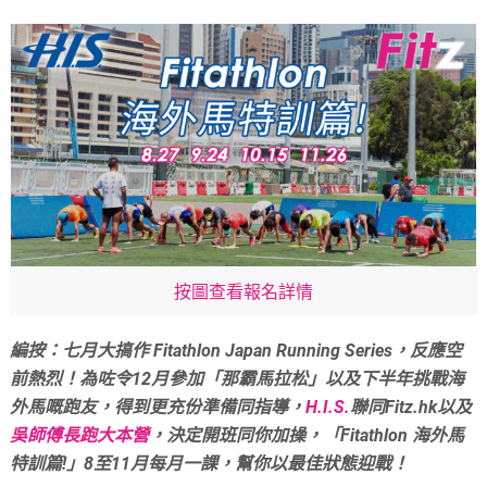
按圖查看報名詳情
編按：七月大搞作 Fitathlon Japan Running Series，反應空
前熱烈！為咗令12月參加「那霸馬拉松」以及下半年挑戰海
外馬嘅跑友，得到更充份準備同指導，
H.I.S.
聯同Fitz.hk以及
吳師傅長跑大本營
，決定開班同你加操，「Fitathlon 海外馬
特訓篇!」8至11月每月一課，幫你以最佳狀態迎戰！