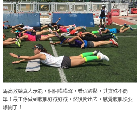
馬高教練真人示範，個個嘩嘩聲，看似輕鬆，其實殊不簡
單！最正係做到腹肌好酸好酸，然後衝出去，感覺腹肌快要
爆開了！