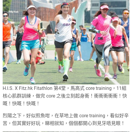
H.I.S. X Fitz.hk Fitathlon 第4堂，馬高式 core training，11組
核心肌群訓練，做完 core 之後立刻起身衝！衝衝衝衝衝！快
嘅！快嘅！快嘅！
烈陽之下，好似煎魚咁，在草地上做 core training，看似好辛
苦，但其實好好玩，睇相就知，個個都開心到見牙唔見眼！