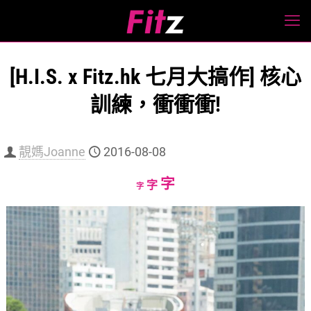
[H.I.S. x Fitz.hk 七月大搞作] 核心
訓練，衝衝衝!
靚媽Joanne
2016-08-08
Increase
字
Reset
Decrease
字
字
font
font
font
size.
size.
size.