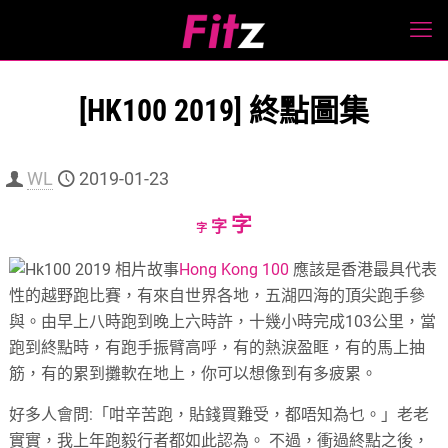
[HK100 2019] 終點圖集
WL
2019-01-23
Increase
字
Reset
Decrease
字
字
font
font
font
Hong Kong 100
應該是香港最具代表
size.
size.
size.
性的越野跑比賽，有來自世界各地，五湖四海的頂尖跑手參
與。由早上八時跑到晚上六時許，十幾小時完成103公里，當
跑到終點時，有跑手振臂高呼，有的熱淚盈眶，有的馬上抽
筋，有的累到攤軟在地上，你可以想像到有多疲累。
好多人會問:「咁辛苦跑，貼錢買難受，都唔知為乜。」老老
實實，我上年跑毅行者都如此認為。 不過，衝過終點之後，