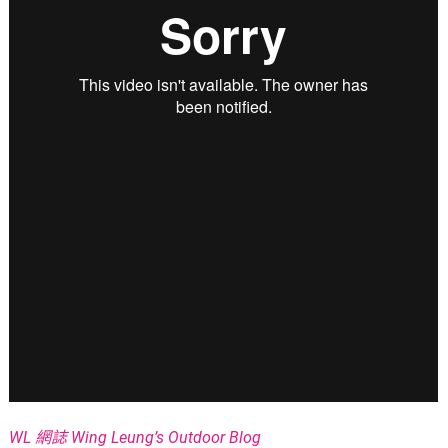
WL 網誌 Wing Leung’s Outdoor Blog