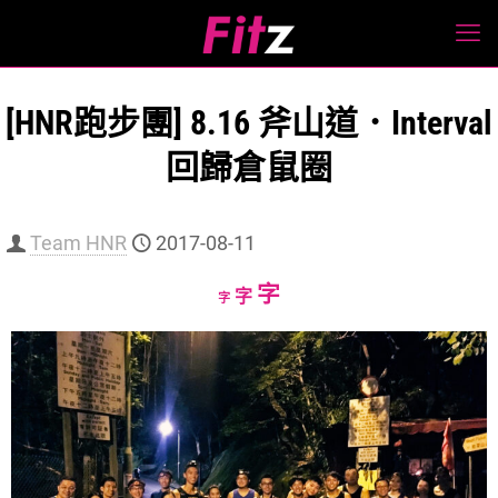
[HNR跑步團] 8.16 斧山道．Interval
回歸倉鼠圈
Team HNR
2017-08-11
Increase
字
Reset
Decrease
字
字
font
font
font
size.
size.
size.