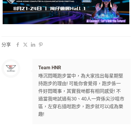
分享
Team HNR
喺沉悶嘅跑步當中，為大家找出每星期堅
持跑步的理由! 可能你會覺得，跑步係一
件好悶嘅事，其實我哋都有相同感受! 不
過當我哋試過有30、40人一齊係尖沙咀市
區，左穿右插咁跑步，跑步就可以成為樂
趣!