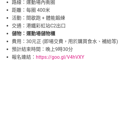
路線：運動場內衝圈
距離：每圈 400米
活動：間歇跑 + 體能鍛練
交通：港鐵彩虹站C2出口
儲物：運動場儲物櫃
費用：30元正 (即場交費，用於購買食水、補給等)
預計結束時間：晚上9時30分
報名連結：
https://goo.gl/V4hVXY