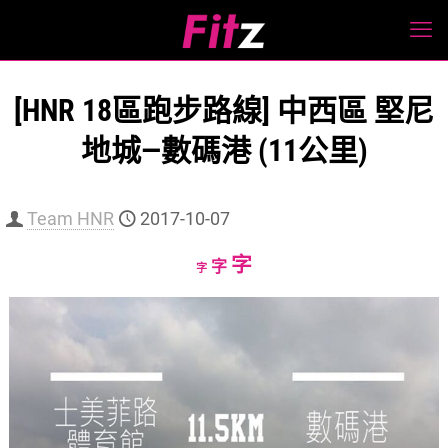
[HNR 18區跑步路線] 中西區 堅尼
地城—數碼港 (11公里)
Team HNR
2017-10-07
Increase
字
Reset
Decrease
字
字
font
font
font
size.
size.
size.