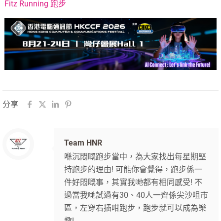
Fitz Running 跑步
分享
Team HNR
喺沉悶嘅跑步當中，為大家找出每星期堅
持跑步的理由! 可能你會覺得，跑步係一
件好悶嘅事，其實我哋都有相同感受! 不
過當我哋試過有30、40人一齊係尖沙咀市
區，左穿右插咁跑步，跑步就可以成為樂
趣!