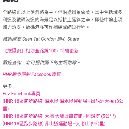
全路線雖以上落斜路為主，但沿途風景優美，當中包括域多
利道及數碼港道的海景足以抵抗上落斜之辛，即使中途出現
體力透支，數碼港亦可作補給或縮短行程。
感謝跑友 Suen Tat Gordon 開心 Share
【旅攝跑】相簿全路線100+ 持續更新
歡迎查詢，亦可提供閣下的主場路線。
HNR跑步團隊 Facebook專頁
更多：
Fitz Facebook專頁
[HNR 18區跑步路線] 深水埗 深水埗運動場—昂船洲大橋 (8公
里)
[HNR 18區跑步路線] 大埔 大埔墟體育館—回歸塔 (5公里)
[HNR 18區跑步路線] 斧山道運動場—大老山 (9公里)