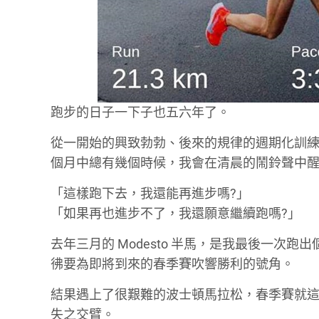
跑步的日子一下子也五六年了。
從一開始的興致勃勃、後來的規律的週期化訓
個月中總有幾個時候，我會在清晨的鬧鈴聲中
「這樣跑下去，我還能再進步嗎?」
「如果再也進步不了，我還願意繼續跑嗎?」
去年三月的 Modesto 半馬，是我最後一次跑出
彿要為即將到來的春季賽吹響勝利的號角。
結果遇上了很艱難的波士頓馬拉松，春季賽就這
失之交臂。