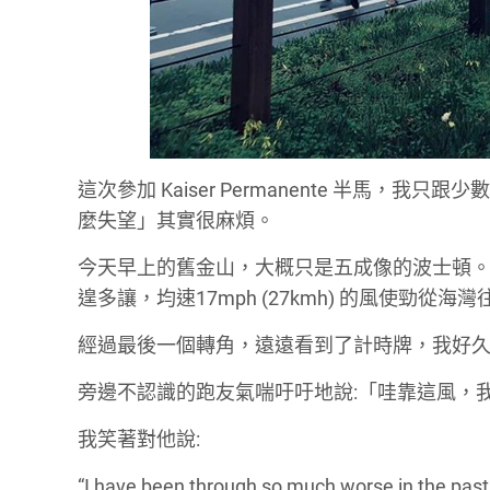
這次參加 Kaiser Permanente 半馬
麼失望」其實很麻煩。
今天早上的舊金山，大概只是五成像的波士頓。沒
遑多讓，均速17mph (27kmh) 的風使勁從海
經過最後一個轉角，遠遠看到了計時牌，我好
旁邊不認識的跑友氣喘吁吁地說:「哇靠這風，我
我笑著對他說:
“I have been through so much worse in the past