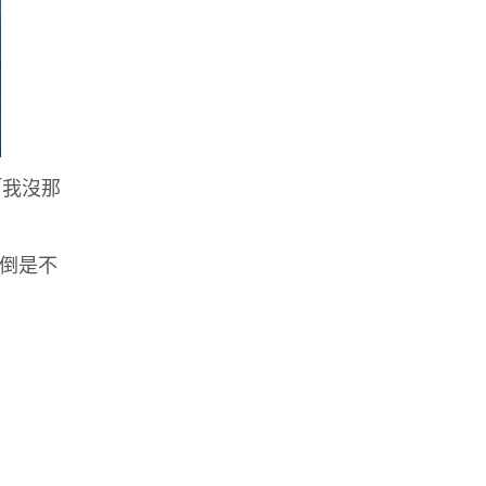
「我沒那
風倒是不