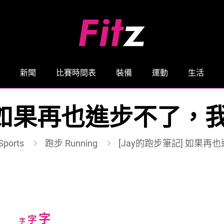
新聞
比賽時間表
裝備
運動
生活
] 如果再也進步不了
ports
跑步 Running
[Jay的跑步筆記] 如果
Increase
字
Reset
Decrease
字
字