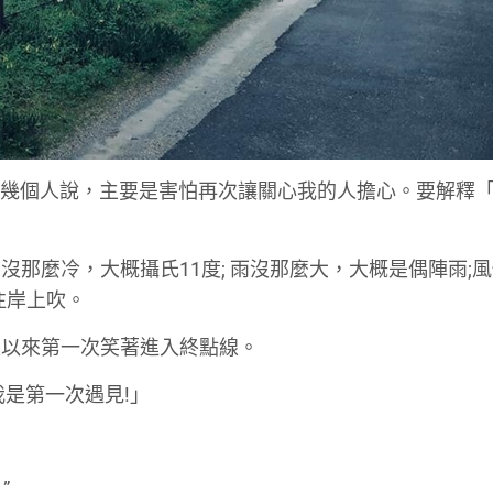
，我只跟少數幾個人說，主要是害怕再次讓關心我的人擔心。要解釋
那麼冷，大概攝氏11度; 雨沒那麼大，大概是偶陣雨;
灣往岸上吹。
久以來第一次笑著進入終點線。
是第一次遇見!」
.”