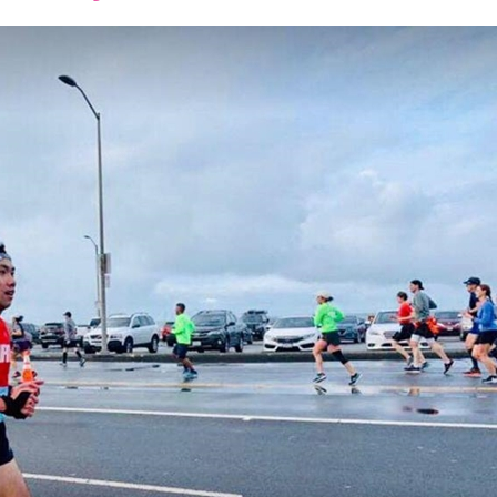
font
font
font
size.
size.
size.