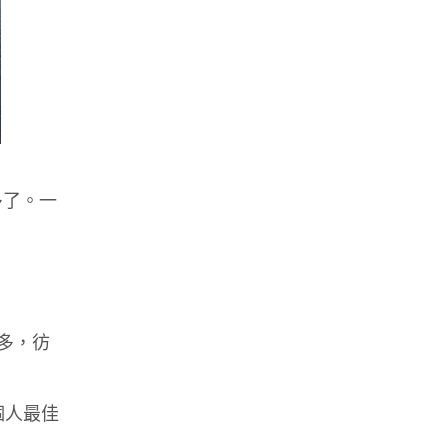
多了。一
鐘多，彷
個人最佳