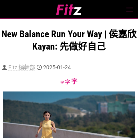
New Balance Run Your Way | 侯嘉欣
Kayan: 先做好自己
Fitz 編輯部
2025-01-24
Increase
字
Reset
Decrease
字
字
font
font
font
size.
size.
size.