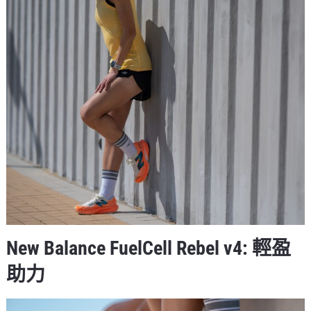
New Balance FuelCell Rebel v4: 輕盈
助力