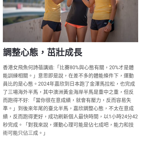
調整
心態，茁壯成長
香港女飛魚何詩蓓講過:「比賽80%與心態有關，20%才是體
能訓練相關。」意思即是說，在差不多的體能條件下，運動
員比的是心態。2024年嘉欣到日本跑了金澤馬拉松，也完成
了三場海外半馬，其中澳洲黃金海岸半馬是重中之重，但反
而跑得不好: 「當你很在意成績，就會有壓力，反而容易失
準。」到後來年尾的臺北半馬，嘉欣調整心態，不太在意成
績，反而跑得更好，成功刷新個人最快時間，以1小時24分42
秒完成。「對我來說，運動心理可能是佔七成吧，能力和技
術可能只佔三成。」