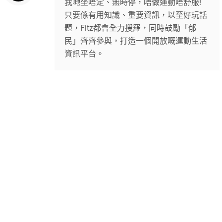
我哋坐唔定、無時停，唔做運動唔舒服!
只要係有用知識、重要資訊，以至好玩話
題，Fitz都會全力搜羅，同時鼓勵「郁
民」齊齊參與，打造一個開放嘅運動生活
資訊平台。