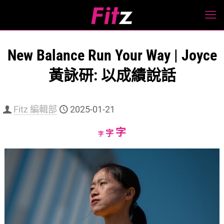
New Balance Run Your Way | Joyce
黃詠研: 以成績說話
Fitz 編輯部
2025-01-21
Increase
字
Reset
Decrease
字
字
font
font
font
size.
size.
size.