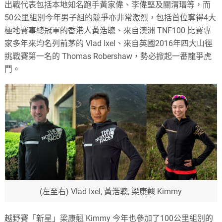
出戰代表包括本地知名跑手黃家偉、李偉堅及關渭瑨等，而
50公里組別今年男子組的競爭亦非常激烈，包括首位奪得4大
極地賽事總冠軍的香港人黃浩聰、來自澳洲 TNF100 比賽專
家多年來均名列前茅的 Vlad Ixel、來自英國2016年四大山徑
挑戰賽第一名的 Thomas Robershaw，勢必掀起一番龍爭虎
鬥。
(左至右) Vlad Ixel, 黃浩聰, 梁康翹 Kimmy
越野賽「新星」梁康翹 Kimmy 今年也參加了100公里組別的