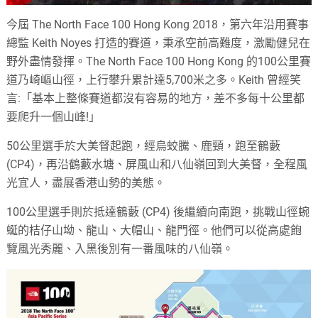
今屆 The North Face 100 Hong Kong 2018，第六年沿用賽事
總監 Keith Noyes 打造的賽道，秉承空前高難度，激勵健兒在
野外盡情發揮。The North Face 100 Hong Kong 的100公里賽
道乃崎嶇山徑，上行攀升累計達5,700米之多。Keith 曾經笑
言:「基本上整條賽道都沒有容易的地方，差不多每十公里都
要爬升一個山峰!」
50公里選手於大美督起跑，經烏蛟騰、鹿頸，跑至鶴藪
(CP4)，再沿鶴藪水塘、屏風山和八仙嶺回到大美督，全程風
光宜人，盡展香港山勢的美態。
100公里選手則於抵達鶴藪 (CP4) 後繼續向南跑，挑戰山徑蜿
蜒的桔仔山坳、龍山、大帽山、龍門徑。他們可以從高處飽
覽風光秀麗、入黑後別有一番風味的八仙嶺。