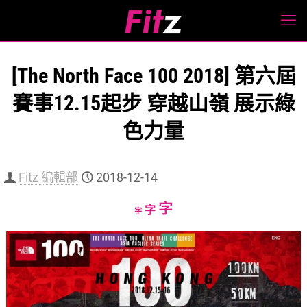
[The North Face 100 2018] 第六屆
賽事12.15起步 穿越山嶺 展示綠
色力量
Fitz 編輯部
2018-12-14
Increase
字
Reset
Decrease
字
字
font
font
font
size.
size.
size.