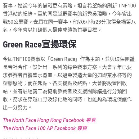
賽事，她說今年的備戰更有策略，坦言希望能夠刷新 TNF100
香港站的紀綠。至於同是越野賽事的新秀吳瑋曦，今年會出
戰50公里賽。去屆在同一賽事，他以6小時23分取得全場第八
名，今年會以打破個人最佳成績為首要目標。
Green Race宣揚環保
今屆TNF100賽事以「Green Race」作為主題，並與環保團體
長春社合作，設計出一系列的綠色賽事方案。大會早年已要
求參賽者自攜盛水器皿，以避免製造大量的如即棄水杯等的
塑膠廢物；而在起點、各支援點及終點，大會將設置回收
站，並有駐場義工為協助參賽者及支援團隊講進行分類回
收，務求在穿越山野及綠化地的同時，也能夠為環境保護作
出一分努力。
The North Face Hong Kong Facebook 專頁
The North Face 100 AP Facebook 專頁