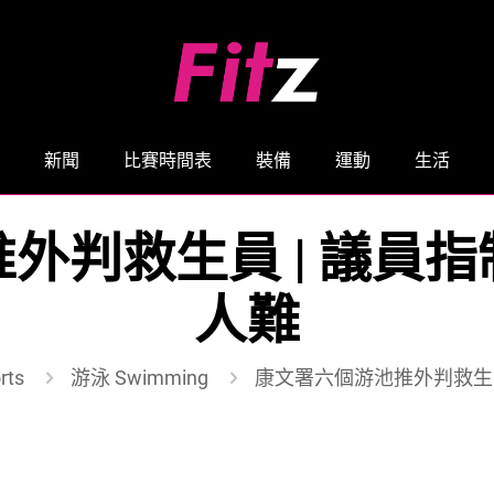
新聞
比賽時間表
裝備
運動
生活
外判救生員 | 議員
人難
rts
游泳 Swimming
康文署六個游池推外判救生員