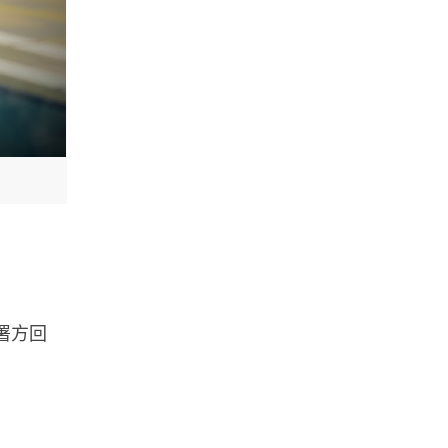
署方回
。