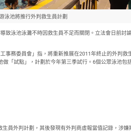
游泳池將推行外判救生員計劃
，導致泳池泳灘不時因救生員不足而關閉。立法會日前討
工事務委員會」指，將重新推展在2011年終止的外判救
池做「試點」，計劃於今年第三季試行。6個公眾泳池包括
推行救生員外判計劃，其後發現有外判商虛報當值記錄，涉嫌