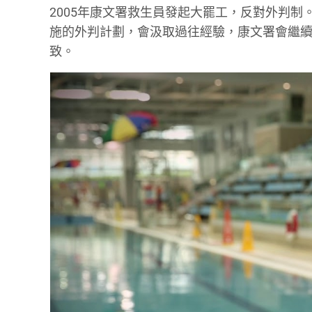
2005年康文署救生員發起大罷工，反對外判制
施的外判計劃，會汲取過往經驗，康文署會繼
致。