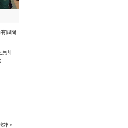
論有關問
生員計
:
欺詐。