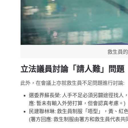
救生員的
立法議員討論「請人難」問題
此外，在會議上亦就救生員不足問題進行討論:
選委界蘇長榮: 人手不足必須另闢途徑找人
應: 暫未有輸入外勞打算，但會認真考慮。)
民建聯林琳: 救生員制服「唔型」，黃、
(署方回應: 救生制服由署方和救生員代表共