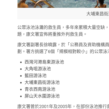
大埔東昌街
公眾泳池泳灘的救生員，多年來累積大量空缺
題，康文署宣佈將重推外判救生員。
康文署副署長徐曉露，於「公務員及資助機構員
劃。署方挑選了6個「規模相對較小」的公眾泳
西灣河港島東游泳池
大角咀游泳池
藍田游泳池
大埔東昌街游泳池
青衣西南游泳池
屏山天水圍游泳池
康文署曾於2001年及2005年，在部份泳池