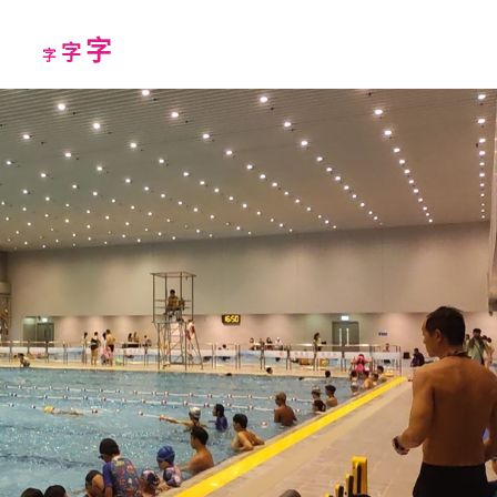
Increase
字
Reset
Decrease
字
字
font
font
font
size.
size.
size.