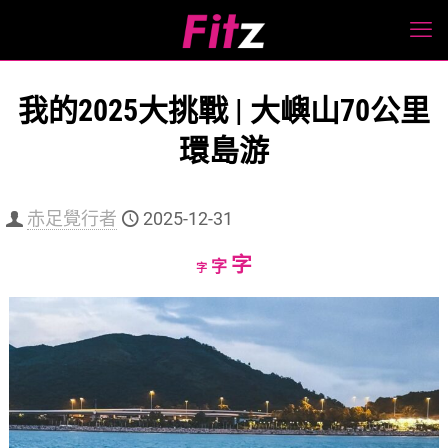
我的2025大挑戰 | 大嶼山70公里
環島游
赤足覺行者
2025-12-31
Increase
字
Reset
Decrease
字
字
font
font
font
size.
size.
size.