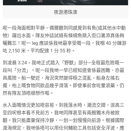
夜游港珠澳
呢一段海面相對平靜，偶爾聽到同感覺到有魚(或其他水中動
物）躍出水面。隊友仲話試過有條細魚跳入佢口裏添真係夠
曬難忘！呢一 leg 應該係我哋最享受嘅一段，我嗰 40 分鐘游
咗 2,150 米，平均配速 1 分 55 秒。
到凌晨 3:24，我哋正式踏入「野獸」部分—全程最危險嘅一
段叫「分流」。呢一段我哋一早已經知道會係最困難、亦最
具風險。船一駛近，海況突然變得極之混亂，船身左搖右
擺，枱上嘅食物同飲品幾乎滑落。即使事前食咗暈浪藥，仍
然有隊友頂唔順想作嘔。
水入面嘅情況更加唔容易。到我落水時，潮流交錯，浪高三
至四呎根本看不見前方，我哋同隊甚至有兩艘獨木舟被掀
翻。我只能盡量保持冷靜，一划一划慢慢向前游。根據國際
渡海規定，我哋係唔可以用任何輔助工具包括安全浮波，應