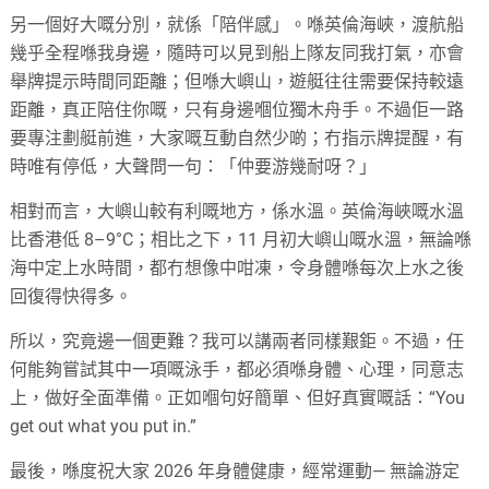
另一個好大嘅分別，就係「陪伴感」。喺英倫海峽，渡航船
幾乎全程喺我身邊，隨時可以見到船上隊友同我打氣，亦會
舉牌提示時間同距離；但喺大嶼山，遊艇往往需要保持較遠
距離，真正陪住你嘅，只有身邊嗰位獨木舟手。不過佢一路
要專注劃艇前進，大家嘅互動自然少啲；冇指示牌提醒，有
時唯有停低，大聲問一句：「仲要游幾耐呀？」
相對而言，大嶼山較有利嘅地方，係水溫。英倫海峽嘅水溫
比香港低 8–9°C；相比之下，11 月初大嶼山嘅水溫，無論喺
海中定上水時間，都冇想像中咁凍，令身體喺每次上水之後
回復得快得多。
所以，究竟邊一個更難？我可以講兩者同樣艱鉅。不過，任
何能夠嘗試其中一項嘅泳手，都必須喺身體、心理，同意志
上，做好全面準備。正如嗰句好簡單、但好真實嘅話：“You
get out what you put in.”
最後，喺度祝大家 2026 年身體健康，經常運動— 無論游定