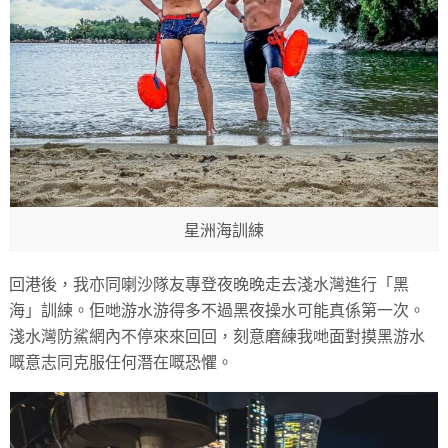
星洲海訓練
回港後，我亦同喇沙隊友專登夜晚晚走去淺水灣進行「黑
海」訓練。佢哋游水游得多不過黑夜操水可能真係第一次。
淺水灣防鯊網內不停來來回回，刻意磨練我哋面對摸黑游水
嘅意志同克服任何潛在嘅恐懼。