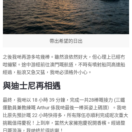
帶出希望的日出
之後我哋再游多咗幾棒。雖然浪依然好大，但心理上已經冇
咁繃緊。途中游經前往澳門嘅航道，不時有噴射船同高速船
經過，船浪又急又猛，我哋必須格外小心。
與迪士尼再相遇
最終，我哋以 18 小時 39 分鐘，完成一共28棒嘅接力 (三鐵
運動員兼教練嘅 Arthur 係我哋最後一棒英姿上碼頭）。我哋
比原先預計嘅 22 小時快得多，所有隊伍亦順利完成呢次重大
挑戰值得慶祝！上到岸，當然大家擁抱慶祝開香檳。經過整
日嘅游海，我哋終於得咗喇！