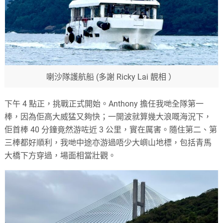
喇沙隊護航船 (多謝 Ricky Lai 靚相 ）
下午 4 點正，挑戰正式開始。Anthony 擔任我哋全隊第一
棒，因為佢高大威猛又夠快；一開波就算幾大浪嘅海況下，
佢首棒 40 分鐘竟然游咗近 3 公里，實在厲害。隨住第二、第
三棒都好順利，我哋中途亦游過唔少大嶼山地標，包括青馬
大橋下方穿過，場面相當壯觀。