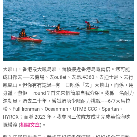
大嶼山，香港最大嘅島嶼，面積接近香港島嘅兩倍。您可能
成日都去——去機場、去outlet、去昂坪360、去迪士尼、去行
鳳凰山。但你有冇諗過—有一日唔係「去」大嶼山，而係，用
身體，游佢一 round？首先來個簡單自我介紹。我係一名耐力
運動員，過去二十年，嘗試過唔少嘅耐力挑戰——6/7大馬拉
松、Full Ironman、Oceanman、UTMB CCC、Spartan、
HYROX；而喺 2023 年，我亦同三位隊友成功完成英倫海峽
嘅橫渡 (
相關文章
)。