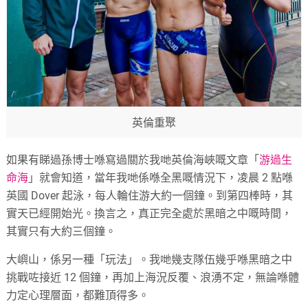
英倫重聚
如果有睇過孫博士喺寫過關於我哋英倫海峽嘅文章「
游過生
命海
」就會知道，當年我哋係喺全黑嘅情況下，凌晨 2 點喺
英國 Dover 起泳，每人輪住游大約一個鐘。到第四棒時，其
實天已經開始光。換言之，真正完全處於黑暗之中嘅時間，
其實只有大約三個鐘。
大嶼山，係另一種「玩法」。我哋幾支隊伍幾乎喺黑暗之中
挑戰咗接近 12 個鐘，再加上海況反覆、浪湧不定，無論喺體
力定心理層面，都難頂得多。