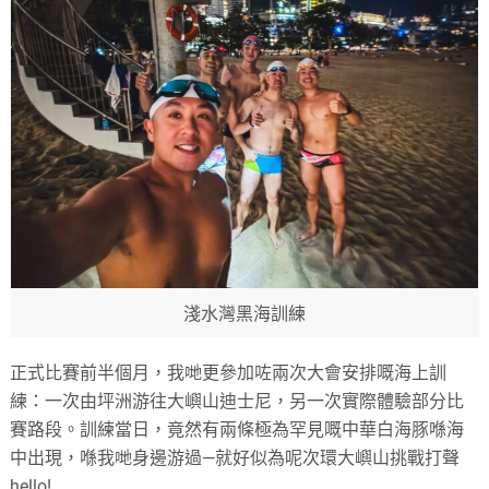
淺水灣黑海訓練
正式比賽前半個月，我哋更參加咗兩次大會安排嘅海上訓
練：一次由坪洲游往大嶼山迪士尼，另一次實際體驗部分比
賽路段。訓練當日，竟然有兩條極為罕見嘅中華白海豚喺海
中出現，喺我哋身邊游過—就好似為呢次環大嶼山挑戰打聲
hello!