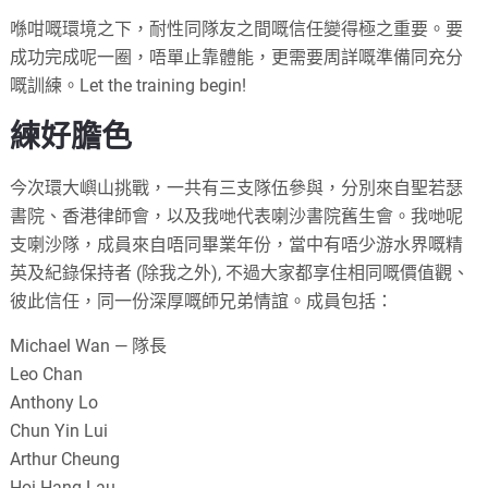
喺咁嘅環境之下，耐性同隊友之間嘅信任變得極之重要。要
成功完成呢一圈，唔單止靠體能，更需要周詳嘅準備同充分
嘅訓練。Let the training begin!
練好膽色
今次環大嶼山挑戰，一共有三支隊伍參與，分別來自聖若瑟
書院、香港律師會，以及我哋代表喇沙書院舊生會。我哋呢
支喇沙隊，成員來自唔同畢業年份，當中有唔少游水界嘅精
英及紀錄保持者 (除我之外), 不過大家都享住相同嘅價值觀、
彼此信任，同一份深厚嘅師兄弟情誼。成員包括：
Michael Wan — 隊長
Leo Chan
Anthony Lo
Chun Yin Lui
Arthur Cheung
Hoi Hang Lau