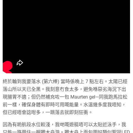
終於輪到我要落水 (第六棒) 當時係晚上 7 點左右。太陽已經
落山所以天已全黑。我刻意冇食太多，避免喺惡劣海況下出
現腸胃不適；但仍然補充咗一包 Maurten gel—同我跑馬拉松
前一樣，確保身體有即時可用嘅能量。水溫幾多度我唔知，
但已經唔會諗咁多，一跳落去就即刻狂衝。
因為有啲航段水位較淺，我哋嘅遊艇唔可以太貼近泳手，我
只能一路跟住一艘獨木舟游。獨木舟上面包圍好類似聖誕LED