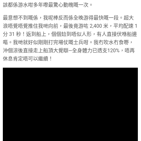
該都係游水咁多年嚟最驚心動魄嘅一次。
最意想不到嘅係，我呢棒反而係全晚游得最快嘅一段。超大
浪唔覺唔覺推住我哋向前，最後竟游咗 2,400 米，平均配速 1
分 31 秒！返到船上，個個攰到唔似人形，有人直接伏喺船邊
嘔。我哋就好似剛剛打完場仗嘅士兵咁。我冇吹水冇食嘢，
沖個涼後直接走上船頂大覺瞓—全身體力已透支120%，唔再
休息肯定唔可以繼續！