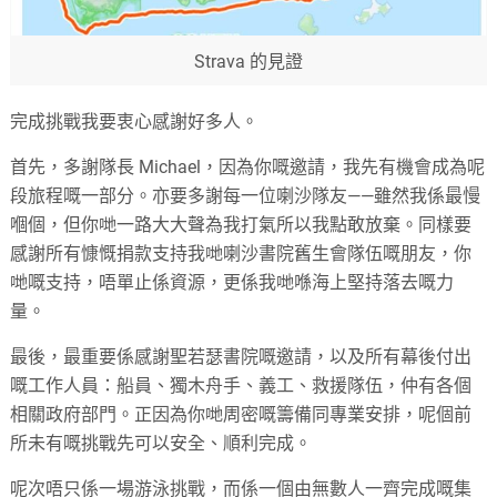
Strava 的見證
完成挑戰我要衷心感謝好多人。
首先，多謝隊長 Michael，因為你嘅邀請，我先有機會成為呢
段旅程嘅一部分。亦要多謝每一位喇沙隊友——雖然我係最慢
嗰個，但你哋一路大大聲為我打氣所以我點敢放棄。同樣要
感謝所有慷慨捐款支持我哋喇沙書院舊生會隊伍嘅朋友，你
哋嘅支持，唔單止係資源，更係我哋喺海上堅持落去嘅力
量。
最後，最重要係感謝聖若瑟書院嘅邀請，以及所有幕後付出
嘅工作人員：船員、獨木舟手、義工、救援隊伍，仲有各個
相關政府部門。正因為你哋周密嘅籌備同專業安排，呢個前
所未有嘅挑戰先可以安全、順利完成。
呢次唔只係一場游泳挑戰，而係一個由無數人一齊完成嘅集