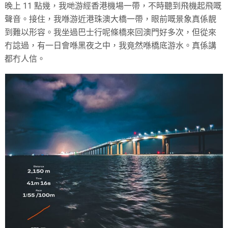
晚上 11 點幾，我哋游經香港機場一帶，不時聽到飛機起飛嘅
聲音。接住，我喺游近港珠澳大橋一帶，眼前嘅景象真係靚
到難以形容。我坐過巴士行呢條橋來回澳門好多次，但從來
冇諗過，有一日會喺黑夜之中，我竟然喺橋底游水。真係講
都冇人信。