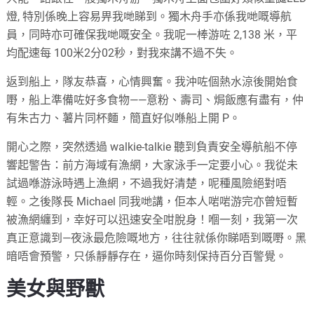
燈, 特別係晚上容易畀我哋睇到。獨木舟手亦係我哋嘅導航
員，同時亦可確保我哋嘅安全。我呢一棒游咗 2,138 米，平
均配速每 100米2分02秒，對我來講不過不失。
返到船上，隊友恭喜，心情興奮。我沖咗個熱水涼後開始食
嘢，船上準備咗好多食物——意粉、壽司、焗飯應有盡有，仲
有朱古力、薯片同杯麵，簡直好似喺船上開 P。
開心之際，突然透過 walkie-talkie 聽到負責安全導航船不停
響起警告：前方海域有漁網，大家泳手一定要小心。我從未
試過喺游泳時遇上漁網，不過我好清楚，呢種風險絕對唔
輕。之後隊長 Michael 同我哋講，佢本人啱啱游完亦曾短暫
被漁網纏到，幸好可以迅速安全咁脫身！嗰一刻，我第一次
真正意識到—夜泳最危險嘅地方，往往就係你睇唔到嘅嘢。黑
暗唔會預警，只係靜靜存在，逼你時刻保持百分百警覺。
美女與野獸