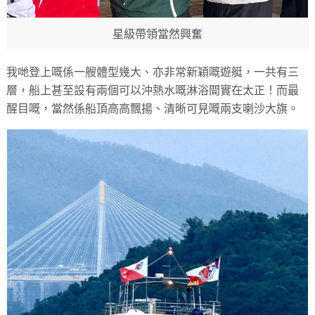
星級帶領當然興奮
我哋登上嘅係一艘體型幾大、亦非常新穎嘅遊艇，一共有三
層，船上甚至設有兩個可以沖熱水嘅淋浴間實在太正！而最
醒目嘅，當然係船頂高高飄揚、清晰可見嘅兩支喇沙大旗。