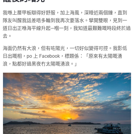
我喺上層甲板瞓得好舒服，加上海風，深睡近兩個鐘，直到
隊友叫醒我話差唔多輪到我再次要落水。擘開雙眼，見到一
道日出正喺海平線升起—嗰一刻，我知道最艱難嘅時段終於過
去。
海面仍然有大浪，但有咗陽光，一切好似變得可控。我影低
日出嘅相，po 上 Facebook，標題係：「原來有太陽嘅湧
浪，點都好過黑夜冇太陽嘅湧浪。」