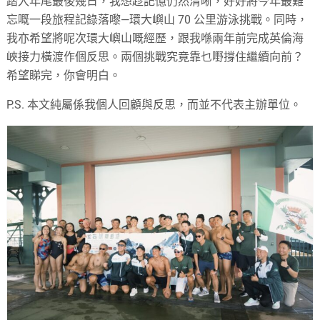
踏入年尾最後幾日，我想趁記憶仍然清晰，好好將今年最難
忘嘅一段旅程記錄落嚟—環大嶼山 70 公里游泳挑戰。同時，
我亦希望將呢次環大嶼山嘅經歷，跟我喺兩年前完成英倫海
峽接力橫渡作個反思。兩個挑戰究竟靠乜嘢撐住繼續向前？
希望睇完，你會明白。
P.S. 本文純屬係我個人回顧與反思，而並不代表主辦單位。