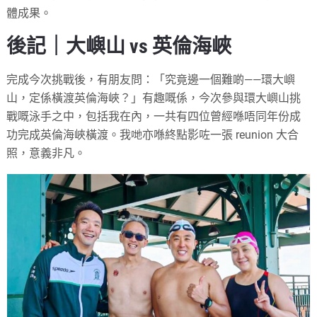
體成果。
後記｜大嶼山 vs 英倫海峽
完成今次挑戰後，有朋友問：「究竟邊一個難啲——環大嶼
山，定係橫渡英倫海峽？」有趣嘅係，今次參與環大嶼山挑
戰嘅泳手之中，包括我在內，一共有四位曾經喺唔同年份成
功完成英倫海峽橫渡。我哋亦喺終點影咗一張 reunion 大合
照，意義非凡。