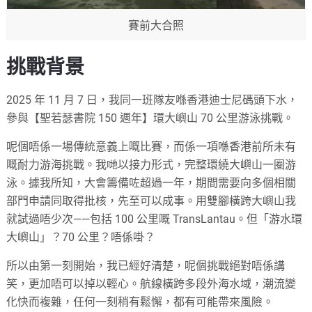
賽前大合照
挑戰背景
2025 年 11 月 7 日，我同一班隊友喺香港迪士尼碼頭下水，
參與【聖若瑟書院 150 週年】環大嶼山 70 公里游泳挑戰。
呢個唔係一場傳統意義上嘅比賽，而係一項喺香港前所未有
嘅耐力游海挑戰。我哋以接力形式，完整環繞大嶼山一圈游
泳。據我所知，大會籌備咗超過一年，期間需要向多個相關
部門申請同取得批核，先至可以成事。用雙腳橫跨大嶼山我
就試過唔少次——包括 100 公里嘅 TransLantau。但「游水環
大嶼山」？70 公里？唔係啩？
所以由第一刻開始，我已經好清楚，呢個挑戰絕對唔係講
笑，更加唔可以掉以輕心。航線橫跨多段外海水域，潮流變
化快而複雜，任何一刻稍有鬆懈，都有可能帶來風險。