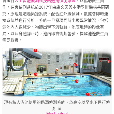
會試行
人工智能偵測科技的遇溺偵測系統
，以協助救生員工
作。這套偵測系統於2017年由康文署與本港學術機構共同研
究，原理是透過攝錄系統，配合紅外線偵測，數據會即時連
接系統並進行分析，系統一旦發現同時出現異常情況，包括
泳池內人數減少、物體出現下沉軌跡、池底地磚的影像有
異，以及身體靜止時，池內即會響起警號，提醒池邊救生員
需要救援。
現有私人泳池使用的遇溺偵測系統，於高空以至水下進行偵
測 圖:
Moshe Pool