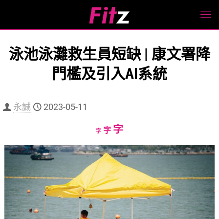
泳池泳灘救生員短缺 | 康文署降
門檻及引入AI系統
永誠
2023-05-11
Increase
字
Reset
Decrease
字
字
font
font
font
size.
size.
size.