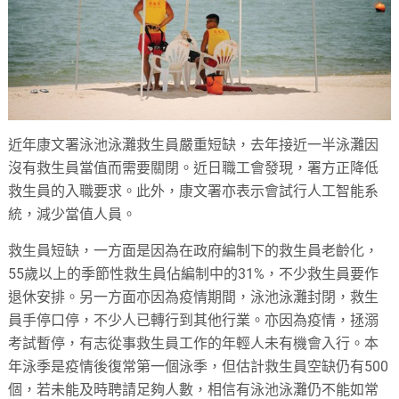
近年康文署泳池泳灘救生員嚴重短缺，去年接近一半泳灘因
沒有救生員當值而需要關閉。近日職工會發現，署方正降低
救生員的入職要求。此外，康文署亦表示會試行人工智能系
統，減少當值人員。
救生員短缺，一方面是因為在政府編制下的救生員老齡化，
55歲以上的季節性救生員佔編制中的31%，不少救生員要作
退休安排。另一方面亦因為疫情期間，泳池泳灘封閉，救生
員手停口停，不少人已轉行到其他行業。亦因為疫情，拯溺
考試暫停，有志從事救生員工作的年輕人未有機會入行。本
年泳季是疫情後復常第一個泳季，但估計救生員空缺仍有500
個，若未能及時聘請足夠人數，相信有泳池泳灘仍不能如常