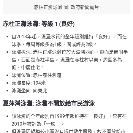
赤柱正灘泳灘 圖: 政府新聞處片
赤柱正灘泳灘: 等級 1 (良好)
自2013年起，泳灘水質的全年級別維持「良好」，而在
泳季，每周等級多為1級，間或評為2級。
泳灘概況: 赤柱正灘泳灘位於大潭灣西面，東面是鶴咀半
島，西面是赤柱半島。 泳灘在赤柱村以東，周圍多為
低、中層住宅。
泳灘位置: 赤柱赤柱灘道
泳灘長度: 194米
泳灘坐向: 向東北
夏萍灣泳灘: 泳灘不開放給市民游泳
該泳灘的全年級別自1999年起維持在「良好」，只有在
2010年被評為「一般」。
但泳灘因規模較小而沒有提供救生服務，故不開放給市