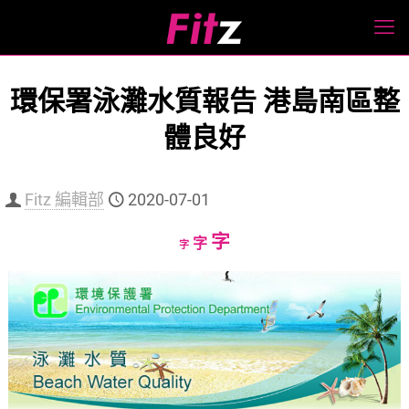
環保署泳灘水質報告 港島南區整
體良好
Fitz 編輯部
2020-07-01
Increase
字
Reset
Decrease
字
字
font
font
font
size.
size.
size.