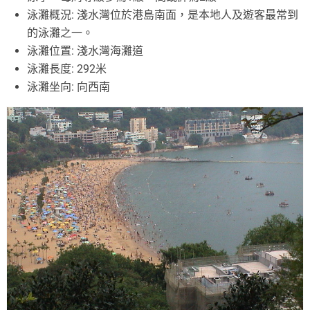
泳灘概況: 淺水灣位於港島南面，是本地人及遊客最常到
的泳灘之一。
泳灘位置: 淺水灣海灘道
泳灘長度: 292米
泳灘坐向: 向西南