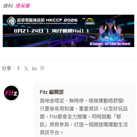
資料:
環保署
分享
Fitz 編輯部
我哋坐唔定、無時停，唔做運動唔舒服!
只要係有用知識、重要資訊，以至好玩話
題，Fitz都會全力搜羅，同時鼓勵「郁
民」齊齊參與，打造一個開放嘅運動生活
資訊平台。