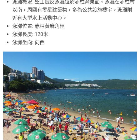
泳灘概況: 聖士提反泳灘位於赤柱灣東面。泳灘在赤柱村
以南，周圍有零星建築物，多為公共設施樓宇。泳灘附
近有大型水上活動中心。
泳灘位置: 赤柱黃麻角徑
泳灘長度: 120米
泳灘坐向: 向西