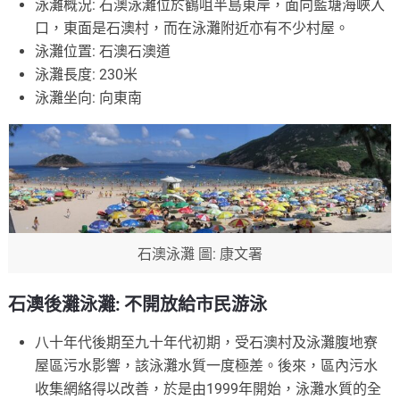
泳灘概況: 石澳泳灘位於鶴咀半島東岸，面向藍塘海峽入
口，東面是石澳村，而在泳灘附近亦有不少村屋。
泳灘位置: 石澳石澳道
泳灘長度: 230米
泳灘坐向: 向東南
石澳泳灘 圖: 康文署
石澳後灘泳灘: 不開放給市民游泳
八十年代後期至九十年代初期，受石澳村及泳灘腹地寮
屋區污水影響，該泳灘水質一度極差。後來，區內污水
收集網絡得以改善，於是由1999年開始，泳灘水質的全