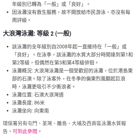
年級別已轉為「一般」或「良好」。
因泳灘沒有救生服務，故不開放給市民游泳，亦沒有每
周評級。
大浪灣泳灘: 等級 2 (一般)
該泳灘的全年級別自2008年起一直維持在「一般」或
「良好」。在泳季，該泳灘的水質大部分時間達到第1和
第2等級，但偶然在第3和第4等級徘徊。
泳灘概況: 大浪灣泳灘是一個受歡迎的泳灘，位於港島東
部的石澳。除了泳客外，在冬季的偏東烈風翻起巨浪
時，泳灘更吸引不少衝浪者。
泳灘位置: 石澳大浪灣道
泳灘長度: 86米
泳灘坐向: 向東南
環保署另有屯門、荃灣、離島、大埔及西貢區泳灘水質報
告，
可到此參閱
。