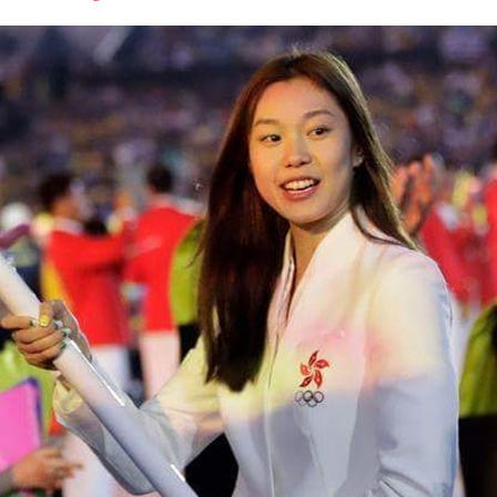
font
font
font
size.
size.
size.