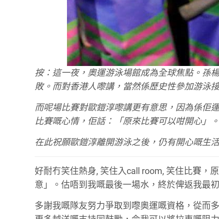
按：這一夜，奧運游泳場館成為全球焦點。孫
敗。而對香港人嚟講，當然係歷史性參加游泳
而呢場比賽對歐鎧淳嚟講更有意思，因為係佢
比賽嘅心情，佢話：「原來比賽可以咁開心」
在此祝願歐鎧淳離開游泳之後，仍有開心嘅生
好耐冇笑住熱身, 笑住入call room, 笑
意」。估唔到我嘅最後一場水，終於俾返我最
多謝我嘅隊友努力爭取到嚟奧運嘅資格，從而