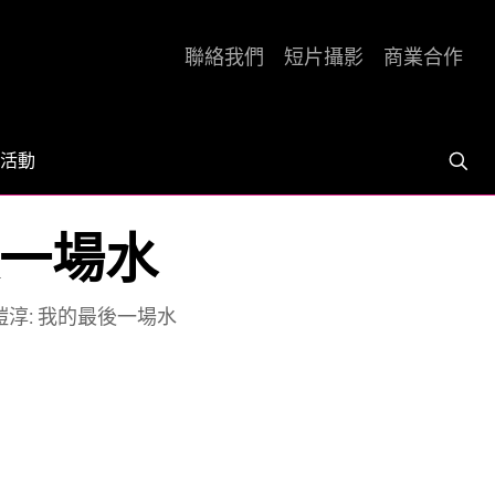
聯絡我們
短片攝影
商業合作
活動
後一場水
歐鎧淳: 我的最後一場水