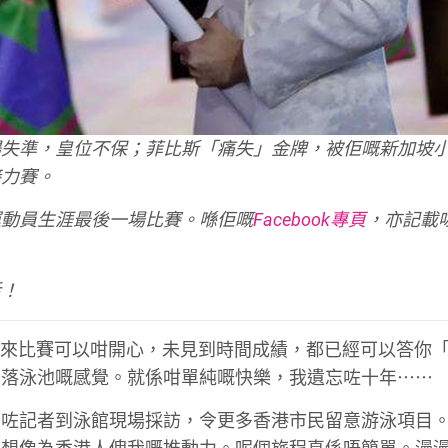
楊失準，皇位不保；菲比斯「痛失」金牌，被佢嘅新加坡
接力賽。
運動員生涯最後一場比賽。喺佢嘅
Facebook專頁
，亦記載
。
活！
住比賽，原來比賽可以咁開心，未見到時間成績，都已經可以答你
初落泳池嘅感覺。就係咁單純嘅快樂，我遺忘咗十年⋯⋯
多咗記者到泳館現場採訪，令更多香港市民留意游泳項目