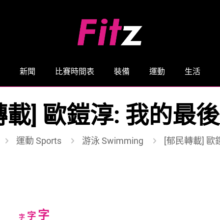
新聞
比賽時間表
裝備
運動
生活
轉載] 歐鎧淳: 我的最
運動 Sports
游泳 Swimming
[郁民轉載] 
Increase
字
Reset
Decrease
字
字