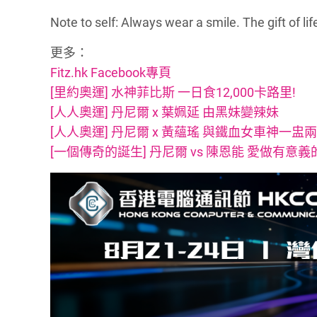
Note to self: Always wear a smile. The gift of lif
更多：
Fitz.hk Facebook專頁
[里約奧運] 水神菲比斯 一日食12,000卡路里!
[人人奧運] 丹尼爾 x 葉姵延 由黑妹變辣妹
[人人奧運] 丹尼爾 x 黃蘊瑤 與鐵血女車神一盅
[一個傳奇的誕生] 丹尼爾 vs 陳恩能 愛做有意義