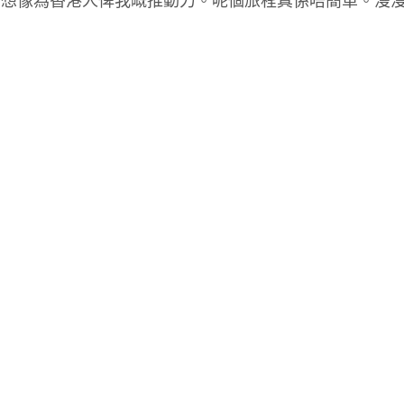
力想像為香港人俾我嘅推動力。呢個旅程真係唔簡單。漫