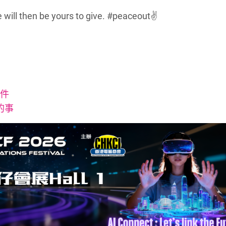
e will then be yours to give. ‪#‎peaceout‬✌
兩件
的事