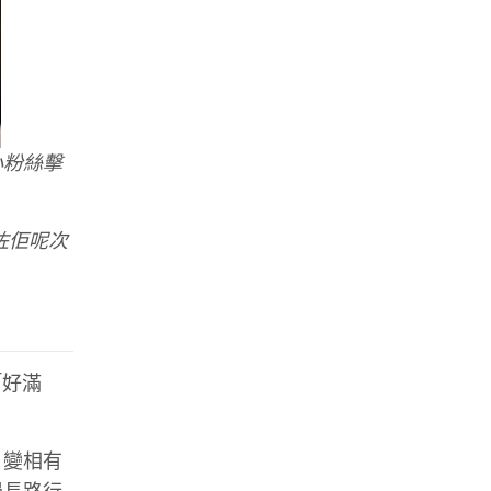
小粉絲擊
咗佢呢次
「好滿
。變相有