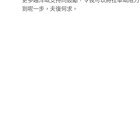
更多越洋嘅支持同鼓勵，令我可以將拉車嘅阻
到呢一步，夫復何求。