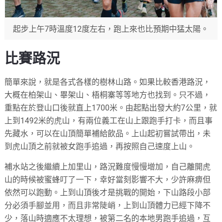
起步上午7時溫度12度左右，跑上來也比預期中猛太陽。
比賽路況
簡單來說，就是各式各樣的樹林山路。如果比較香港路況，
大概在柏架山、畢架山、梧桐寨等等地方也找到。只不過，
重點在於登山口後就直上1700米。由起點出發大約7公里，就
上到1492米的虎山，有兩位義工在山上跟跑手打卡，而且事
先藏水，可以在山頂簡單補給飲品。上山起初嘗試帶出，未
到虎山頂之前就被女跑手追過，再按照自己速度上山。
補水站之後繼續上加里山，路況難度慢慢增加，自己離開虎
山的時候被蜜蜂叮了一下，幸好當刻影響不大，少許麻痹但
依然可以跑動。上到山頂後才是挑戰的開始，下山路段小部
分必須手腳並用，而且非常陡峭，上到山頂體力已經下降不
少，落山時適應不太理想，被第二名的本地男跑手追過，互