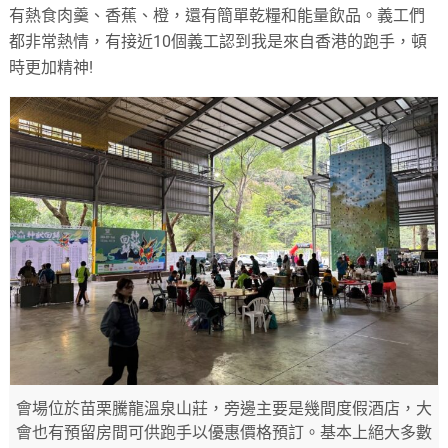
有熱食肉羹、香蕉、橙，還有簡單乾糧和能量飲品。義工們
都非常熱情，有接近10個義工認到我是來自香港的跑手，頓
時更加精神!
會場位於苗栗騰龍溫泉山莊，旁邊主要是幾間度假酒店，大
會也有預留房間可供跑手以優惠價格預訂。基本上絕大多數