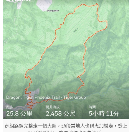
虎組路線完整走一個大圈，頭段當地人也稱虎加縱走，登上