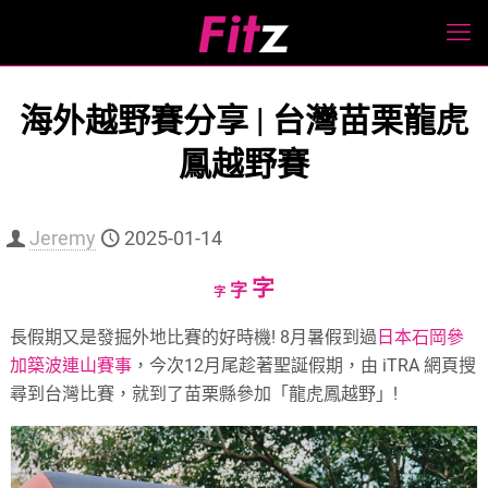
海外越野賽分享 | 台灣苗栗龍虎
鳳越野賽
Jeremy
2025-01-14
Increase
字
Reset
Decrease
字
字
font
font
font
長假期又是發掘外地比賽的好時機! 8月暑假到過
日本石岡參
size.
size.
size.
加築波連山賽事
，今次12月尾趁著聖誕假期，由 iTRA 網頁搜
尋到台灣比賽，就到了苗栗縣參加「龍虎鳳越野」!