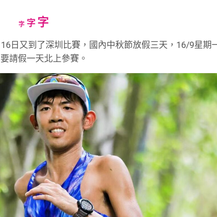
Increase
字
Reset
Decrease
字
字
font
font
font
月16日又到了深圳比賽，國內中秋節放假三天，16/9星期
size.
size.
size.
需要請假一天北上參賽。