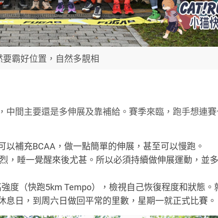
然要霸好位置，自然多靚相
右，中間主要還是多伸展及靠補給。賽季來臨，跑手想連賽
可以補充BCAA，做一點簡單的伸展，甚至可以慢跑。
較強烈，睡一覺醒來後尤甚。所以必須持續做伸展運動，並
強度（快跑5km Tempo），檢視自己恢復程度和狀態。
休息日，到周六日做回平常的里數，星期一就正式比賽。